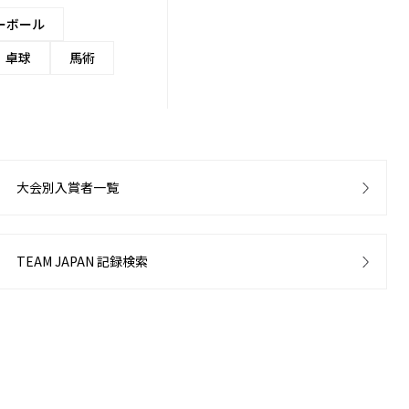
ーボール
卓球
馬術
大会別入賞者一覧
TEAM JAPAN 記録検索