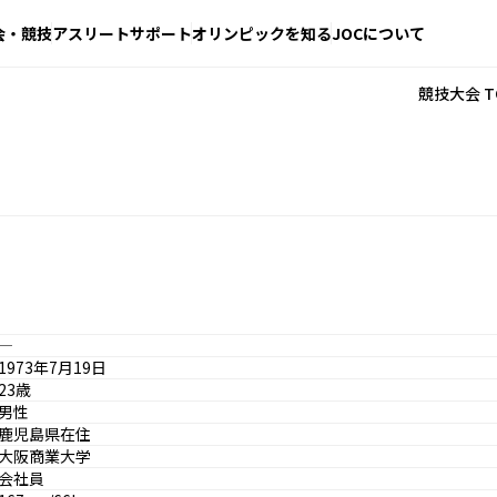
会・競技
アスリートサポート
オリンピックを知る
JOCについて
競技大会 T
―
1973年7月19日
23歳
男性
鹿児島県在住
大阪商業大学
会社員