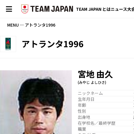
TEAM JAPAN とは
ニュース
大
MENU ─ アトランタ1996
アトランタ1996
宮地 由久
(みやじ よしひさ)
ニックネーム
生年月日
年齢
性別
出身地
在学校名／最終学歴
職業