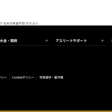
グ
日本代表選手団
宮地 由久
大会・競技
アスリートサポート
リシー
Cookieポリシー
写真提供・著作権