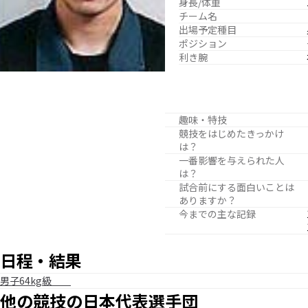
身長/体重
チーム名
出場予定種目
ポジション
利き腕
趣味・特技
競技をはじめたきっかけ
は？
一番影響を与えられた人
は？
試合前にする面白いことは
ありますか？
今までの主な記録
日程・結果
男子64kg級
他の競技の日本代表選手団