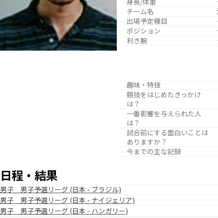
身長/体重
チーム名
出場予定種目
ポジション
利き腕
趣味・特技
競技をはじめたきっかけ
は？
一番影響を与えられた人
は？
試合前にする面白いことは
ありますか？
今までの主な記録
日程・結果
男子 男子予選リーグ (日本 - ブラジル)
男子 男子予選リーグ (日本 - ナイジェリア)
男子 男子予選リーグ (日本 - ハンガリー)