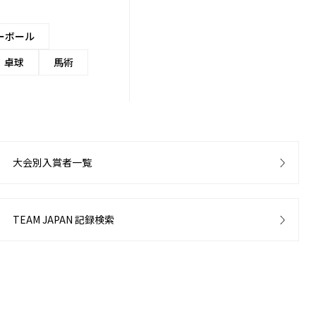
ーボール
卓球
馬術
大会別入賞者一覧
TEAM JAPAN 記録検索