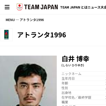
TEAM JAPAN とは
ニュース
大
MENU ─ アトランタ1996
アトランタ1996
白井 博幸
(しらい ひろゆき)
ニックネーム
生年月日
年齢
性別
出身地
在学校名／最終学歴
職業