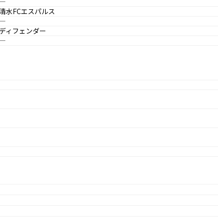
―
清水FCエスパルス
―
ディフェンダー
―