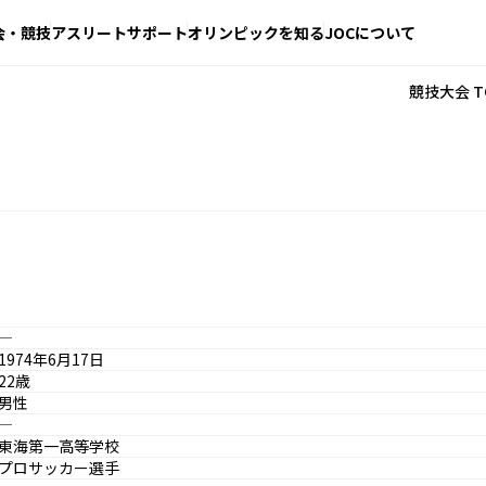
会・競技
アスリートサポート
オリンピックを知る
JOCについて
競技大会 T
―
1974年6月17日
22歳
男性
―
東海第一高等学校
プロサッカー選手