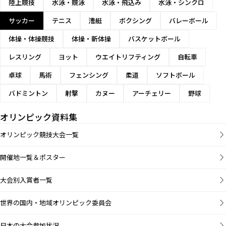
陸上競技
水泳・競泳
水泳・飛込み
水泳・シンクロ
サッカー
テニス
漕艇
ボクシング
バレーボール
体操・体操競技
体操・新体操
バスケットボール
レスリング
ヨット
ウエイトリフティング
自転車
卓球
馬術
フェンシング
柔道
ソフトボール
バドミントン
射撃
カヌー
アーチェリー
野球
オリンピック資料集
オリンピック競技大会一覧
開催地一覧＆ポスター
大会別入賞者一覧
世界の国内・地域オリンピック委員会
日本の大会参加状況