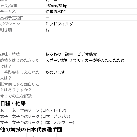
身長/体重
160cm/51kg
チーム名
鈴与清水FC
出場予定種目
―
ポジション
ミッドフィルダー
利き腕
右
趣味・特技
あみもの 読書 ビデオ鑑賞
競技をはじめたきっか
スポーツが好きでサッカーが盛んだったため
けは？
一番影響を与えられた
多勢います
人は？
試合前にする面白いこ
とはありますか？
今までの主な記録
日程・結果
女子 女子予選リーグ (日本 - ドイツ)
女子 女子予選リーグ (日本 - ブラジル)
女子 女子予選リーグ (日本 - ノルウェー)
他の競技の日本代表選手団