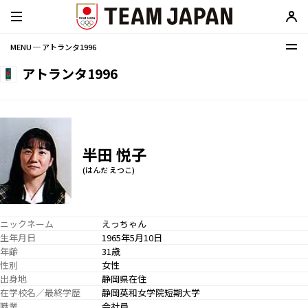
MENU ─ アトランタ1996
アトランタ1996
半田 悦子
(はんだ えつこ)
ニックネーム
えっちゃん
生年月日
1965年5月10日
年齢
31歳
性別
女性
出身地
静岡県在住
在学校名／最終学歴
静岡英和女学院短期大学
職業
会社員