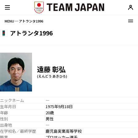
MENU ─ アトランタ1996
アトランタ1996
遠藤 彰弘
(えんどう あきひろ)
ニックネーム
―
生年月日
1975年9月18日
年齢
20歳
性別
男性
出身地
―
在学校名／最終学歴
鹿児島実業高等学校
職業
プロサッカー選手