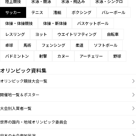
陸上競技
水泳・競泳
水泳・飛込み
水泳・シンクロ
サッカー
テニス
漕艇
ボクシング
バレーボール
体操・体操競技
体操・新体操
バスケットボール
レスリング
ヨット
ウエイトリフティング
自転車
卓球
馬術
フェンシング
柔道
ソフトボール
バドミントン
射撃
カヌー
アーチェリー
野球
オリンピック資料集
オリンピック競技大会一覧
開催地一覧＆ポスター
大会別入賞者一覧
世界の国内・地域オリンピック委員会
日本の大会参加状況