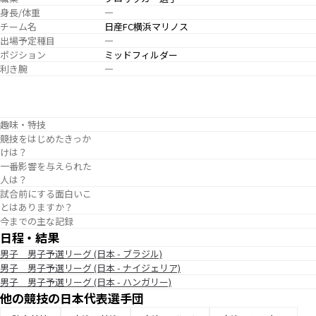
身長/体重
―
チーム名
日産FC横浜マリノス
出場予定種目
―
ポジション
ミッドフィルダー
利き腕
―
趣味・特技
競技をはじめたきっか
けは？
一番影響を与えられた
人は？
試合前にする面白いこ
とはありますか？
今までの主な記録
日程・結果
男子 男子予選リーグ (日本 - ブラジル)
男子 男子予選リーグ (日本 - ナイジェリア)
男子 男子予選リーグ (日本 - ハンガリー)
他の競技の日本代表選手団