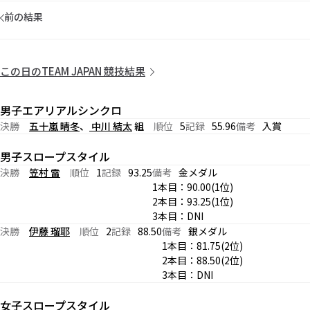
前の結果
この日のTEAM JAPAN 競技結果
男子エアリアルシンクロ
決勝
五十嵐 晴冬
、
中川 結太
組
順位
5
記録
55.96
備考
入賞
男子スロープスタイル
決勝
笠村 雷
順位
1
記録
93.25
備考
金メダル
1本目：90.00(1位)
2本目：93.25(1位)
3本目：DNI
決勝
伊藤 瑠耶
順位
2
記録
88.50
備考
銀メダル
1本目：81.75(2位)
2本目：88.50(2位)
3本目：DNI
女子スロープスタイル