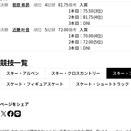
決勝
菅原 希昴
順位
4
記録
81.75
備考
入賞
1本目：75.50(3位)
2本目：81.75(4位)
3本目：DNI
決勝
近藤 叶音
順位
5
記録
72.00
備考
入賞
1本目：70.00(4位)
2本目：72.00(5位)
3本目：DNI
競技一覧
スキー・アルペン
スキー・クロスカントリー
スキー・
スケート・フィギュアスケート
スケート・ショートトラック
ページをシェア
HOME
大会
アジア競技大会
ハルビン冬季アジア大会
競技一覧
スキー・フリース