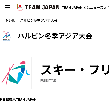
TEAM JAPAN とは
ニュース
大
MENU ─ ハルビン冬季アジア大会
ハルビン冬季アジア大会
スキー・フ
FREESTYLE
P
日程
結果
TEAM JAPAN