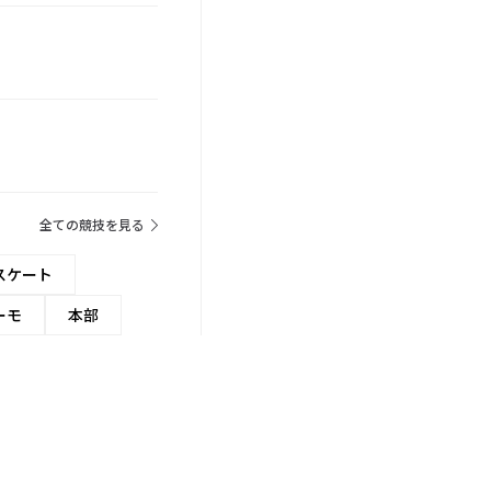
全ての競技を見る
スケート
ーモ
本部