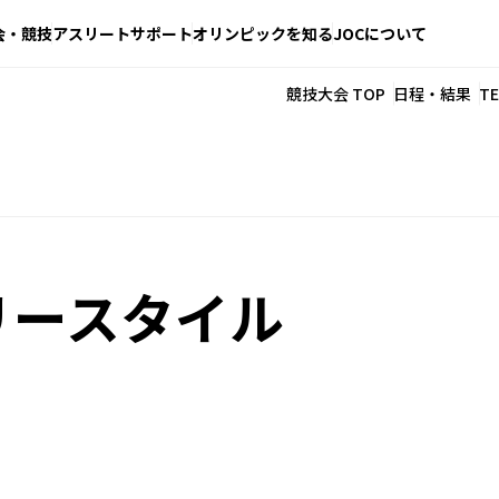
会・競技
アスリートサポート
オリンピックを知る
JOCについて
競技大会 TOP
日程・結果
T
リースタイル