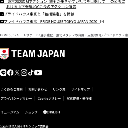
「東京2020D&Iアクション -誰もが生きやすい社会を目指して-」の公表に
おける山下泰裕JOC会長のアクション宣言
プライドハウス東京と「包括協定」を締結
プライドハウス東京 - PRIDE HOUSE TOKYO JAPAN 2020 -
HOME
アスリートサポート
選手強化、強化スタッフの育成・支援
教育
プライドハウス東
よくあるご質問
お問い合わせ
リンク集
サイトマップ
プライバシーポリシー
Cookieポリシー
写真提供・著作権
ミュージアム
ショップ
ENGLISH
公益財団法人日本オリンピック委員会