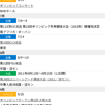
オリンピックコンサート
NHKホール
7月
7/6〜9
会議
第123次IOC総会 第23回オリンピック冬季競技大会（2018年）開催地決定
南アフリカ・ダーバン
7/14
会議
第30回OCA総会
東京
8月
8/9〜10
会議
第32回FISU総会
中国・深セン
2011年8月12日〜8月23日（12日間）
大会
第26回ユニバーシアード競技大会（2011／深セン）
中華人民共和国・深セン
9月
9/25
イベント
オリンピックデーラン第1回 大阪大会