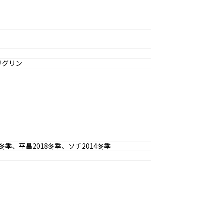
リグリン
冬季、平昌2018冬季、ソチ2014冬季