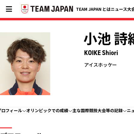
TEAM JAPAN とは
ニュース
大
小池 詩
KOIKE Shiori
アイスホッケー
プロフィール
オリンピックでの成績
主な国際競技大会等の記録
ニ