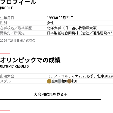
プロフィール
PROFILE
生年月日
1993年03月21日
性別
女性
在学校名／最終学歴
北洋大学（旧・苫小牧駒澤大学）
勤務先／所属先
日本製紙総合開発株式会社／道路建設ペ
2026年2月6日開会式時点
オリンピックでの成績
OLYMPIC RESULTS
出場大会
ミラノ・コルティナ2026冬季、北京2022
メダル
金0
銀0
銅0
大会別結果を見る