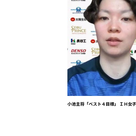
小池主将「ベスト４目標」 ＩＨ女