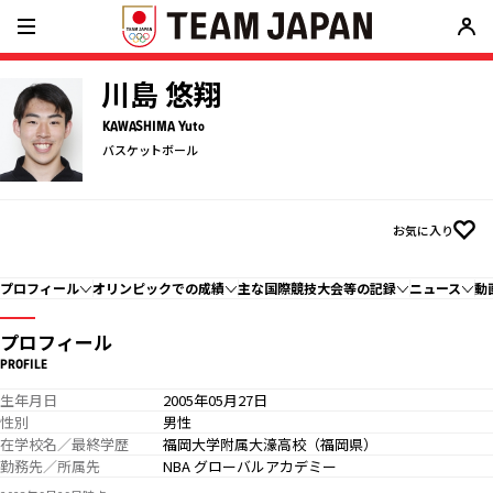
川島 悠翔
KAWASHIMA Yuto
バスケットボール
お気に入り
プロフィール
オリンピックでの成績
主な国際競技大会等の記録
ニュース
動
プロフィール
PROFILE
生年月日
2005年05月27日
性別
男性
在学校名／最終学歴
福岡大学附属大濠高校（福岡県）
勤務先／所属先
NBA グローバルアカデミー