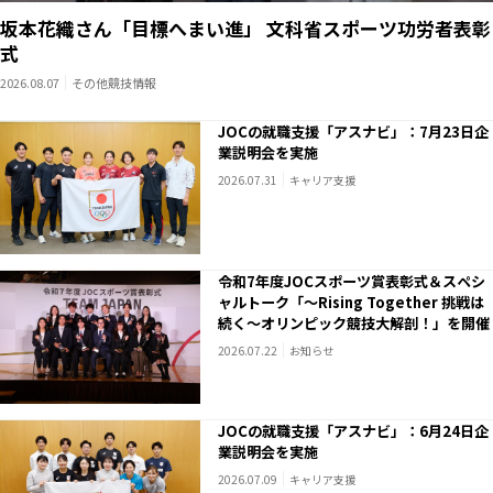
坂本花織さん「目標へまい進」 文科省スポーツ功労者表彰
式
2026.08.07
その他競技情報
JOCの就職支援「アスナビ」：7月23日企
業説明会を実施
2026.07.31
キャリア支援
令和7年度JOCスポーツ賞表彰式＆スペシ
ャルトーク「～Rising Together 挑戦は
続く～オリンピック競技大解剖！」を開催
2026.07.22
お知らせ
JOCの就職支援「アスナビ」：6月24日企
業説明会を実施
2026.07.09
キャリア支援