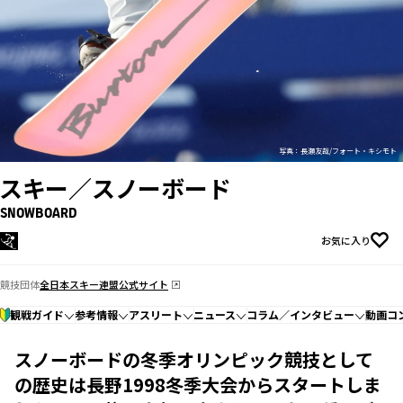
写真：長瀬友哉/フォート・キシモト
スキー／スノーボード
SNOWBOARD
お気に入り
競技団体
全日本スキー連盟公式サイト
観戦ガイド
参考情報
アスリート
ニュース
コラム／インタビュー
動画コ
スノーボードの冬季オリンピック競技として
の歴史は長野1998冬季大会からスタートしま