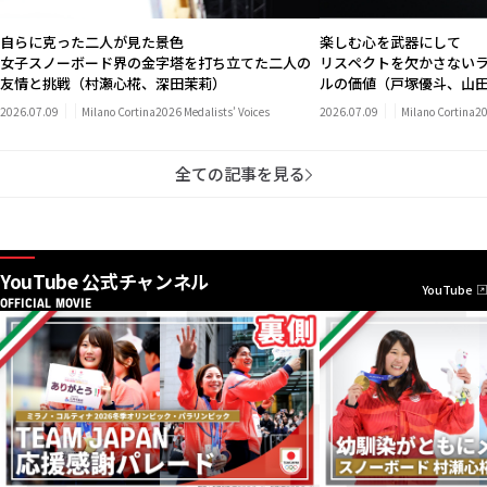
自らに克った二人が見た景色
楽しむ心を武器にして
女子スノーボード界の金字塔を打ち立てた二人の
リスペクトを欠かさない
友情と挑戦（村瀬心椛、深田茉莉）
ルの価値（戸塚優斗、山
2026.07.09
Milano Cortina2026 Medalists’ Voices
2026.07.09
Milano Cortina20
全ての記事を見る
YouTube 公式チャンネル
YouTube
OFFICIAL MOVIE