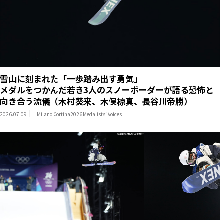
雪山に刻まれた「一歩踏み出す勇気」
メダルをつかんだ若き3人のスノーボーダーが語る恐怖と
向き合う流儀（木村葵来、木俣椋真、長谷川帝勝）
2026.07.09
Milano Cortina2026 Medalists’ Voices