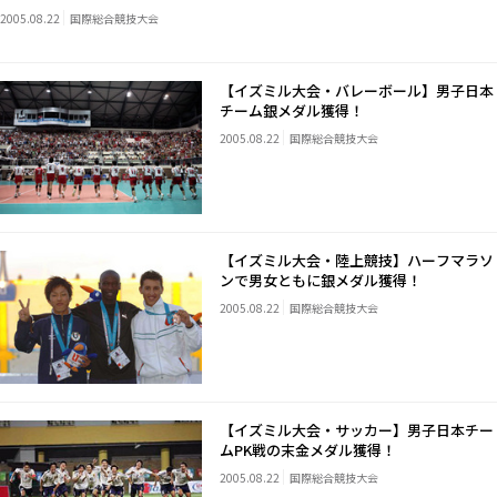
2005.08.22
国際総合競技大会
【イズミル大会・バレーボール】男子日本
チーム銀メダル獲得！
2005.08.22
国際総合競技大会
【イズミル大会・陸上競技】ハーフマラソ
ンで男女ともに銀メダル獲得！
2005.08.22
国際総合競技大会
【イズミル大会・サッカー】男子日本チー
ムPK戦の末金メダル獲得！
2005.08.22
国際総合競技大会