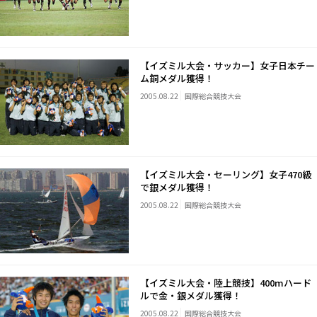
【イズミル大会・サッカー】女子日本チー
ム銅メダル獲得！
2005.08.22
国際総合競技大会
【イズミル大会・セーリング】女子470級
で銀メダル獲得！
2005.08.22
国際総合競技大会
【イズミル大会・陸上競技】400mハード
ルで金・銀メダル獲得！
2005.08.22
国際総合競技大会