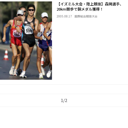
【イズミル大会・陸上競技】森岡選手、
20km競歩で銅メダル獲得！
2005.08.17
国際総合競技大会
1/2