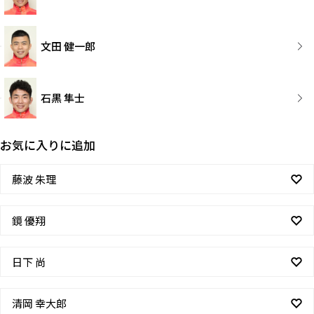
文田 健一郎
石黒 隼士
お気に入りに追加
藤波 朱理
鏡 優翔
日下 尚
清岡 幸大郎