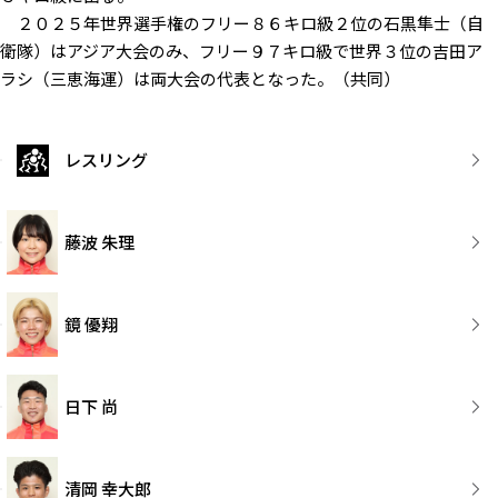
２０２５年世界選手権のフリー８６キロ級２位の石黒隼士（自
衛隊）はアジア大会のみ、フリー９７キロ級で世界３位の吉田ア
ラシ（三恵海運）は両大会の代表となった。（共同）
レスリング
藤波 朱理
鏡 優翔
日下 尚
清岡 幸大郎