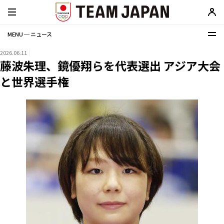
MENU ─ ニュース
2026.06.11
藤波朱理、鏡優翔らを代表選出 アジア大会
と世界選手権