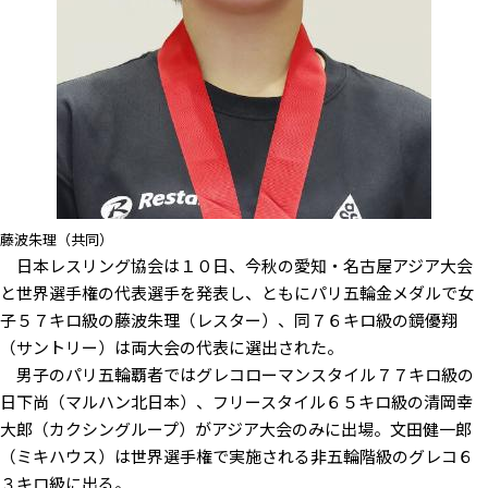
藤波朱理（共同）
日本レスリング協会は１０日、今秋の愛知・名古屋アジア大会
と世界選手権の代表選手を発表し、ともにパリ五輪金メダルで女
子５７キロ級の藤波朱理（レスター）、同７６キロ級の鏡優翔
（サントリー）は両大会の代表に選出された。
男子のパリ五輪覇者ではグレコローマンスタイル７７キロ級の
日下尚（マルハン北日本）、フリースタイル６５キロ級の清岡幸
大郎（カクシングループ）がアジア大会のみに出場。文田健一郎
（ミキハウス）は世界選手権で実施される非五輪階級のグレコ６
３キロ級に出る。