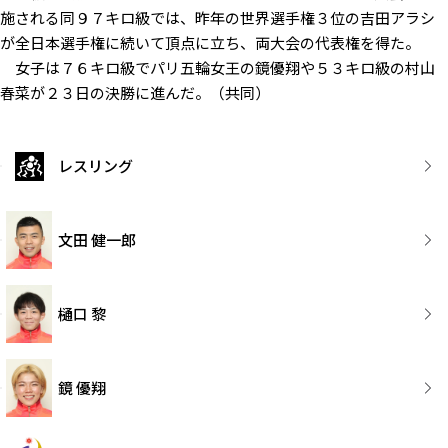
施される同９７キロ級では、昨年の世界選手権３位の吉田アラシ
が全日本選手権に続いて頂点に立ち、両大会の代表権を得た。
女子は７６キロ級でパリ五輪女王の鏡優翔や５３キロ級の村山
春菜が２３日の決勝に進んだ。（共同）
レスリング
文田 健一郎
樋口 黎
鏡 優翔