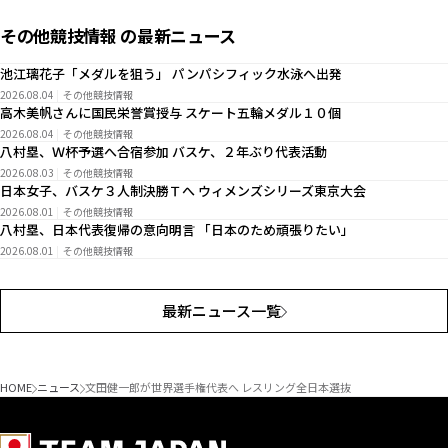
その他競技情報 の最新ニュース
池江璃花子「メダルを狙う」 パンパシフィック水泳へ出発
2026.08.04
その他競技情報
高木美帆さんに国民栄誉賞授与 スケート五輪メダル１０個
2026.08.04
その他競技情報
八村塁、Ｗ杯予選へ合宿参加 バスケ、２年ぶり代表活動
2026.08.03
その他競技情報
日本女子、バスケ３人制決勝Ｔへ ウィメンズシリーズ東京大会
2026.08.01
その他競技情報
八村塁、日本代表復帰の意向明言 「日本のため頑張りたい」
2026.08.01
その他競技情報
最新ニュース一覧
HOME
ニュース
文田健一郎が世界選手権代表へ レスリング全日本選抜