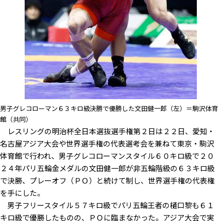
男子グレコローマン６３キロ級決勝で優勝した文田健一郎（左）＝駒沢体育
館（共同）
レスリングの明治杯全日本選抜選手権第２日は２２日、愛知・
名古屋アジア大会や世界選手権の代表選考会を兼ねて東京・駒沢
体育館で行われ、男子グレコローマンスタイル６０キロ級で２０
２４年パリ五輪金メダルの文田健一郎が非五輪階級の６３キロ級
で決勝、プレーオフ（ＰＯ）と続けて制し、世界選手権の代表権
を手にした。
男子フリースタイル５７キロ級でパリ五輪王者の樋口黎も６１
キロ級で優勝したものの、ＰＯに臨まなかった。アジア大会で実