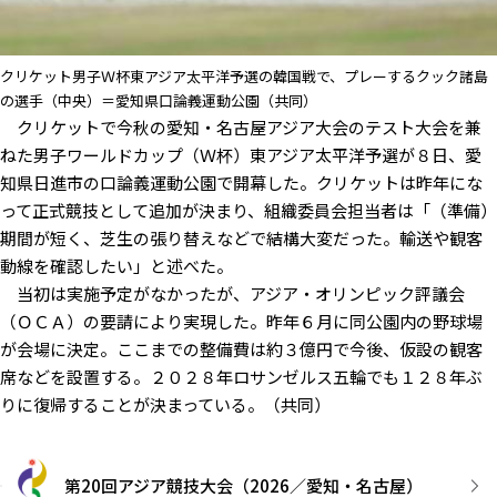
クリケット男子Ｗ杯東アジア太平洋予選の韓国戦で、プレーするクック諸島
の選手（中央）＝愛知県口論義運動公園（共同）
クリケットで今秋の愛知・名古屋アジア大会のテスト大会を兼
ねた男子ワールドカップ（Ｗ杯）東アジア太平洋予選が８日、愛
知県日進市の口論義運動公園で開幕した。クリケットは昨年にな
って正式競技として追加が決まり、組織委員会担当者は「（準備）
期間が短く、芝生の張り替えなどで結構大変だった。輸送や観客
動線を確認したい」と述べた。
当初は実施予定がなかったが、アジア・オリンピック評議会
（ＯＣＡ）の要請により実現した。昨年６月に同公園内の野球場
が会場に決定。ここまでの整備費は約３億円で今後、仮設の観客
席などを設置する。２０２８年ロサンゼルス五輪でも１２８年ぶ
りに復帰することが決まっている。（共同）
第20回アジア競技大会（2026／愛知・名古屋）