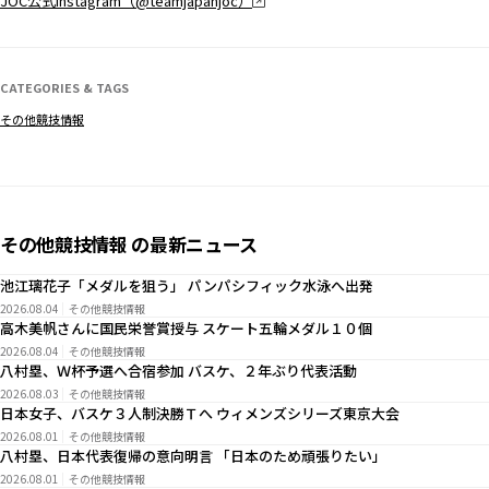
JOC公式Instagram（@teamjapanjoc）
CATEGORIES & TAGS
その他競技情報
その他競技情報 の最新ニュース
池江璃花子「メダルを狙う」 パンパシフィック水泳へ出発
2026.08.04
その他競技情報
高木美帆さんに国民栄誉賞授与 スケート五輪メダル１０個
2026.08.04
その他競技情報
八村塁、Ｗ杯予選へ合宿参加 バスケ、２年ぶり代表活動
2026.08.03
その他競技情報
日本女子、バスケ３人制決勝Ｔへ ウィメンズシリーズ東京大会
2026.08.01
その他競技情報
八村塁、日本代表復帰の意向明言 「日本のため頑張りたい」
2026.08.01
その他競技情報