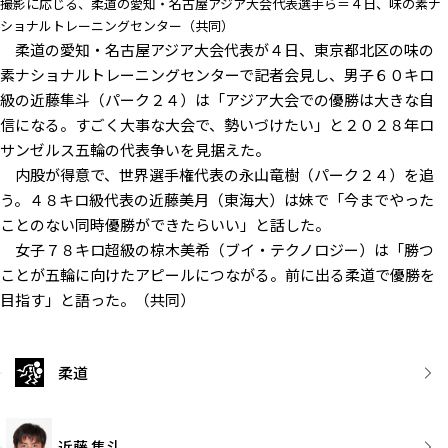
撮影に応じる、柔道の愛知・名古屋アジア大会代表選手ら＝４日、味の素ナ
ショナルトレーニングセンター（共同）
柔道の愛知・名古屋アジア大会代表が４日、東京都北区の味の
素ナショナルトレーニングセンターで記者会見し、男子６０キロ
級の近藤隼斗（パーク２４）は「アジア大会での優勝は大きな自
信になる。すごく大事な大会で、勢いづけたい」と２０２８年ロ
サンゼルス五輪の代表争いを見据えた。
内股が得意で、世界選手権代表の永山竜樹（パーク２４）を追
う。４８キロ級代表の近藤美月（東海大）は妹で「今までやった
ことのない同時優勝ができたらいい」と話した。
女子７８キロ超級の椋木美希（ブイ・テクノロジー）は「勝つ
ことが五輪に向けたアピールにつながる。前に出る柔道で優勝を
目指す」と語った。（共同）
柔道
近藤 隼斗