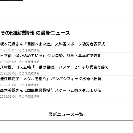
その他競技情報 の最新ニュース
坂本花織さん「目標へまい進」 文科省スポーツ功労者表彰式
2026.08.07
その他競技情報
日下尚「追い込めている」 グレコ勢、群馬・草津町で強化
2026.08.06
その他競技情報
八村塁、ロス五輪「一番の目標」 バスケ、２年ぶり代表復帰で
2026.08.06
その他競技情報
池江璃花子「メダルを狙う」 パンパシフィック水泳へ出発
2026.08.04
その他競技情報
高木美帆さんに国民栄誉賞授与 スケート五輪メダル１０個
2026.08.04
その他競技情報
最新ニュース一覧