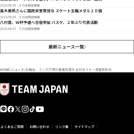
2026.08.04
その他競技情報
高木美帆さんに国民栄誉賞授与 スケート五輪メダル１０個
2026.08.04
その他競技情報
八村塁、Ｗ杯予選へ合宿参加 バスケ、２年ぶり代表活動
2026.08.03
その他競技情報
最新ニュース一覧
HOME
ニュース
五輪金、スノボ戸塚が最優秀選手 全日本スキー連盟表彰式
よくあるご質問
お問い合わせ
リンク集
サイトマップ