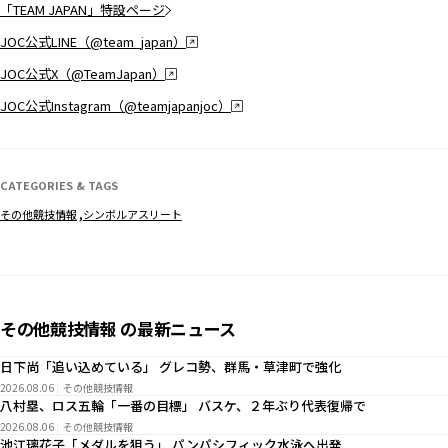
「TEAM JAPAN」特設ページ
JOC公式LINE（@team_japan）
JOC公式X（@TeamJapan）
JOC公式Instagram（@teamjapanjoc）
CATEGORIES & TAGS
その他競技情報
シンボルアスリート
その他競技情報 の最新ニュース
日下尚「追い込めている」 グレコ勢、群馬・草津町で強化
2026.08.06
その他競技情報
八村塁、ロス五輪「一番の目標」 バスケ、２年ぶり代表復帰で
2026.08.06
その他競技情報
池江璃花子「メダルを狙う」 パンパシフィック水泳へ出発