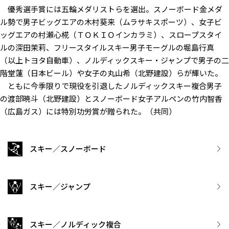
優秀選手賞には五輪メダリストらを選出。スノーボード金メダ
ル勢で男子ビッグエアの木村葵来（ムラサキスポーツ）、女子ビ
ッグエアの村瀬心椛（ＴＯＫＩＯインカラミ）、スロープスタイ
ルの深田茉莉、フリースタイルスキー男子モーグルの堀島行真
（以上トヨタ自動車）、ノルディックスキー・ジャンプで男子の二
階堂蓮（日本ビール）や女子の丸山希（北野建設）らが輝いた。
ともに今季限りで現役を引退したノルディックスキー複合男子
の渡部暁斗（北野建設）とスノーボード女子アルペンの竹内智香
（広島ガス）には特別功労賞が贈られた。（共同）
スキー／スノーボード
スキー／ジャンプ
スキー／ノルディック複合