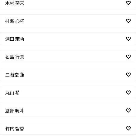
木村 葵来
村瀬 心椛
深田 茉莉
堀島 行真
二階堂 蓮
丸山 希
渡部 暁斗
竹内 智香