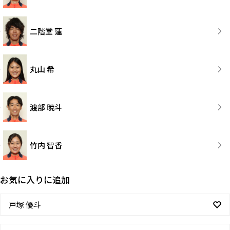
二階堂 蓮
丸山 希
渡部 暁斗
竹内 智香
お気に入りに追加
戸塚 優斗