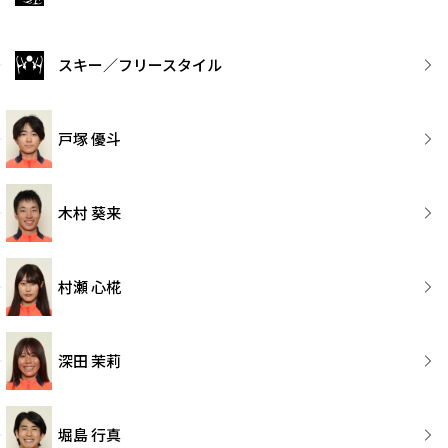
スキー／フリースタイル
戸塚 優斗
木村 葵来
村瀬 心椛
深田 茉莉
堀島 行真