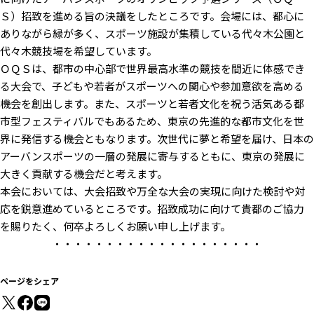
Ｓ）招致を進める旨の決議をしたところです。会場には、都心に
ありながら緑が多く、スポーツ施設が集積している代々木公園と
代々木競技場を希望しています。
ＯＱＳは、都市の中心部で世界最高水準の競技を間近に体感でき
る大会で、子どもや若者がスポーツへの関心や参加意欲を高める
機会を創出します。また、スポーツと若者文化を祝う活気ある都
市型フェスティバルでもあるため、東京の先進的な都市文化を世
界に発信する機会ともなります。次世代に夢と希望を届け、日本の
アーバンスポーツの一層の発展に寄与するともに、東京の発展に
大きく貢献する機会だと考えます。
本会においては、大会招致や万全な大会の実現に向けた検討や対
応を鋭意進めているところです。招致成功に向けて貴都のご協力
を賜りたく、何卒よろしくお願い申し上げます。
・・・・・・・・・・・・・・・・・・・・
ページをシェア