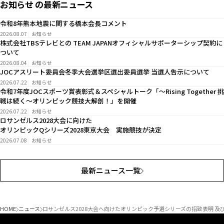
お知らせ の最新ニュース
令和8年熊本地震に関する橋本会長コメント
2026.08.07
お知らせ
株式会社TBSテレビとの TEAM JAPANオフィシャルサポーターシップ契約に
ついて
2026.08.04
お知らせ
JOCアスリート委員会冬季大会選挙区選出委員選挙 当選人告示について
2026.07.22
お知らせ
令和7年度JOCスポーツ賞表彰式＆スペシャルトーク「～Rising Together 挑
戦は続く～オリンピック競技大解剖！」を開催
2026.07.22
お知らせ
ロサンゼルス2028大会に向けた
オリンピックQシリーズ2028東京大会 実施競技が決定
2026.07.08
お知らせ
最新ニュース一覧
HOME
ニュース
ロサンゼルス2028大会へ向けたオリンピック予選シリーズの招致表明 及