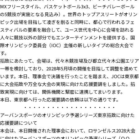
MXフリースタイル、バスケットボール3x3、ビーチバレーボール
の5競技が実施となる見込み）。世界のトップアスリートがオリン
ピック出場を目指して凌ぎを削ると同時に、都心で行われるフェ
スティバルの要素を融合して、ユース世代を中心に会場を訪れる
人々に競技以外の部分でもエンターテインメントを提供する、国
際オリンピック委員会（IOC）主催の新しいタイプの総合大会で
す。
招致にあたって、会場は、代々木競技場及び都立代々木公園エリア
一帯を検討しており、2028年5月頃の開催を目指して調整を進めて
います。本日、理事会で決議を行ったことを踏まえ、JOCは東京都
に大会招致や万全な大会の実現に向けた応援要請をしました。招
致実現に向けては、関係機関と緊密に連携してまいります。
本日、東京都へ行った応援要請の依頼は以下の通りです。
・・・・・・・・・・・・・・・・・・・・
アーバンスポーツのオリンピック予選シリーズ東京招致に向けた
応援要請について
本会は、本日開催された理事会において、ロサンゼルス2028大会
に向けたアーバンスポーツのオリンピック予選シリーズ（ＯＱ