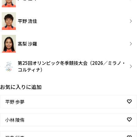
平野 流佳
髙梨 沙羅
第25回オリンピック冬季競技大会（2026／ミラノ・
コルティナ）
お気に入りに追加
平野 歩夢
小林 陵侑