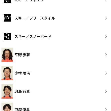
スキー／フリースタイル
スキー／スノーボード
平野 歩夢
小林 陵侑
堀島 行真
戸塚 優斗