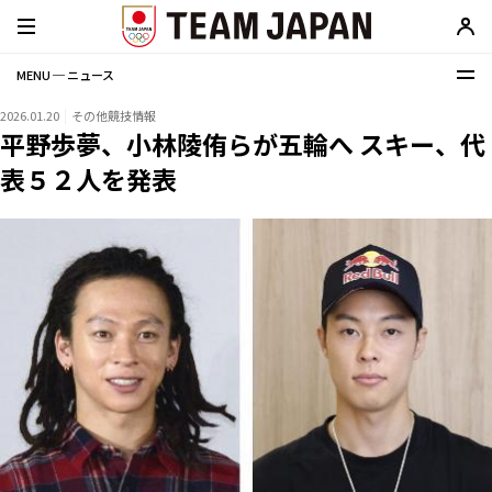
MENU ─ ニュース
2026.01.20
その他競技情報
平野歩夢、小林陵侑らが五輪へ スキー、代
表５２人を発表