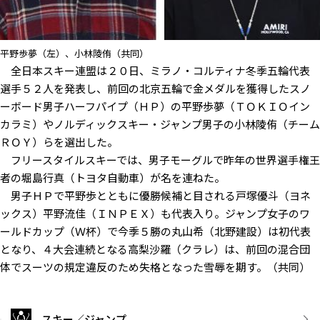
平野歩夢（左）、小林陵侑（共同）
全日本スキー連盟は２０日、ミラノ・コルティナ冬季五輪代表
選手５２人を発表し、前回の北京五輪で金メダルを獲得したスノ
ーボード男子ハーフパイプ（ＨＰ）の平野歩夢（ＴＯＫＩＯイン
カラミ）やノルディックスキー・ジャンプ男子の小林陵侑（チーム
ＲＯＹ）らを選出した。
フリースタイルスキーでは、男子モーグルで昨年の世界選手権王
者の堀島行真（トヨタ自動車）が名を連ねた。
男子ＨＰで平野歩とともに優勝候補と目される戸塚優斗（ヨネ
ックス）平野流佳（ＩＮＰＥＸ）も代表入り。ジャンプ女子のワ
ールドカップ（Ｗ杯）で今季５勝の丸山希（北野建設）は初代表
となり、４大会連続となる高梨沙羅（クラレ）は、前回の混合団
体でスーツの規定違反のため失格となった雪辱を期す。（共同）
スキー／ジャンプ