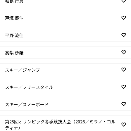
堀島 行真
戸塚 優斗
平野 流佳
髙梨 沙羅
スキー／ジャンプ
スキー／フリースタイル
スキー／スノーボード
第25回オリンピック冬季競技大会（2026／ミラノ・コル
ティナ）