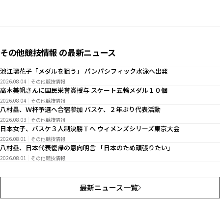
その他競技情報 の最新ニュース
池江璃花子「メダルを狙う」 パンパシフィック水泳へ出発
2026.08.04
その他競技情報
高木美帆さんに国民栄誉賞授与 スケート五輪メダル１０個
2026.08.04
その他競技情報
八村塁、Ｗ杯予選へ合宿参加 バスケ、２年ぶり代表活動
2026.08.03
その他競技情報
日本女子、バスケ３人制決勝Ｔへ ウィメンズシリーズ東京大会
2026.08.01
その他競技情報
八村塁、日本代表復帰の意向明言 「日本のため頑張りたい」
2026.08.01
その他競技情報
最新ニュース一覧