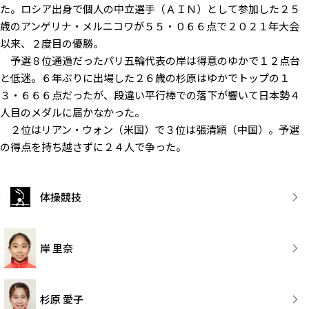
た。ロシア出身で個人の中立選手（ＡＩＮ）として参加した２５
歳のアンゲリナ・メルニコワが５５・０６６点で２０２１年大会
以来、２度目の優勝。
予選８位通過だったパリ五輪代表の岸は得意のゆかで１２点台
と低迷。６年ぶりに出場した２６歳の杉原はゆかでトップの１
３・６６６点だったが、段違い平行棒での落下が響いて日本勢４
人目のメダルに届かなかった。
２位はリアン・ウォン（米国）で３位は張清穎（中国）。予選
の得点を持ち越さずに２４人で争った。
体操競技
岸 里奈
杉原 愛子