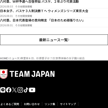
八村塁、Ｗ杯予選へ合宿参加 バスケ、２年ぶり代表活動
2026.08.03
その他競技情報
日本女子、バスケ３人制決勝Ｔへ ウィメンズシリーズ東京大会
2026.08.01
その他競技情報
八村塁、日本代表復帰の意向明言 「日本のため頑張りたい」
2026.08.01
その他競技情報
最新ニュース一覧
HOME
ニュース
岸里奈６位、杉原愛子は７位 世界体操の女子個人総合
よくあるご質問
お問い合わせ
リンク集
サイトマップ