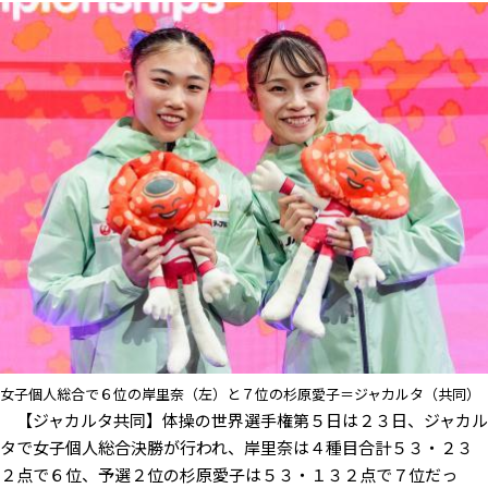
女子個人総合で６位の岸里奈（左）と７位の杉原愛子＝ジャカルタ（共同）
【ジャカルタ共同】体操の世界選手権第５日は２３日、ジャカル
タで女子個人総合決勝が行われ、岸里奈は４種目合計５３・２３
２点で６位、予選２位の杉原愛子は５３・１３２点で７位だっ