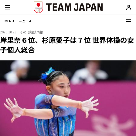
MENU ─ ニュース
2025.10.23
その他競技情報
岸里奈６位、杉原愛子は７位 世界体操の女
子個人総合