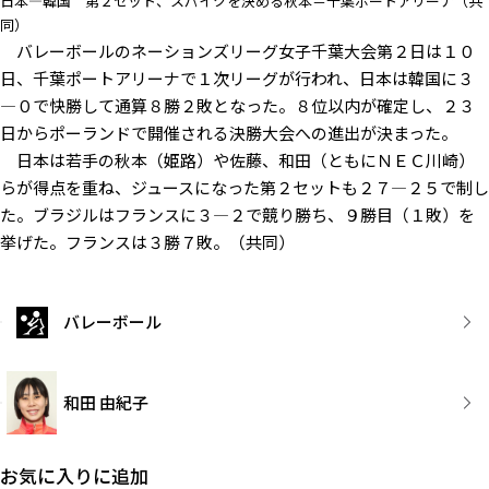
日本―韓国 第２セット、スパイクを決める秋本＝千葉ポートアリーナ（共
同）
バレーボールのネーションズリーグ女子千葉大会第２日は１０
日、千葉ポートアリーナで１次リーグが行われ、日本は韓国に３
―０で快勝して通算８勝２敗となった。８位以内が確定し、２３
日からポーランドで開催される決勝大会への進出が決まった。
日本は若手の秋本（姫路）や佐藤、和田（ともにＮＥＣ川崎）
らが得点を重ね、ジュースになった第２セットも２７―２５で制し
た。ブラジルはフランスに３―２で競り勝ち、９勝目（１敗）を
挙げた。フランスは３勝７敗。（共同）
バレーボール
和田 由紀子
お気に入りに追加