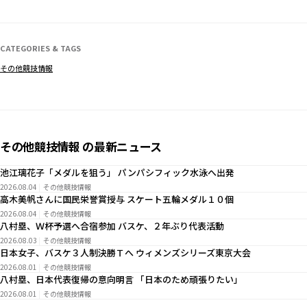
CATEGORIES & TAGS
その他競技情報
その他競技情報 の最新ニュース
池江璃花子「メダルを狙う」 パンパシフィック水泳へ出発
2026.08.04
その他競技情報
高木美帆さんに国民栄誉賞授与 スケート五輪メダル１０個
2026.08.04
その他競技情報
八村塁、Ｗ杯予選へ合宿参加 バスケ、２年ぶり代表活動
2026.08.03
その他競技情報
日本女子、バスケ３人制決勝Ｔへ ウィメンズシリーズ東京大会
2026.08.01
その他競技情報
八村塁、日本代表復帰の意向明言 「日本のため頑張りたい」
2026.08.01
その他競技情報