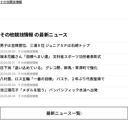
その他競技情報
その他競技情報 の最新ニュース
男子は吉岡首位、三浦８位 ジュニアＳＰは石崎トップ
2026.08.09
その他競技情報
坂本花織さん「目標へまい進」 文科省スポーツ功労者表彰式
2026.08.07
その他競技情報
日下尚「追い込めている」 グレコ勢、群馬・草津町で強化
2026.08.06
その他競技情報
八村塁、ロス五輪「一番の目標」 バスケ、２年ぶり代表復帰で
2026.08.06
その他競技情報
池江璃花子「メダルを狙う」 パンパシフィック水泳へ出発
2026.08.04
その他競技情報
最新ニュース一覧