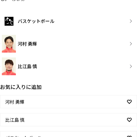
バスケットボール
河村 勇輝
比江島 慎
お気に入りに追加
河村 勇輝
比江島 慎