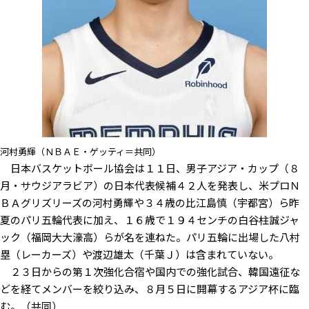
河村勇輝（ＮＢＡＥ・ゲッティ＝共同）
日本バスケットボール協会は１１日、男子アジア・カップ（８
月・サウジアラビア）の日本代表候補４２人を発表し、米プロＮ
ＢＡグリズリーズの河村勇輝や３４歳の比江島慎（宇都宮）ら昨
夏のパリ五輪代表に加え、１６歳で１９４センチの白谷柱誠ジャ
ック（福岡大大濠高）らが名を連ねた。パリ五輪に出場した八村
塁（レーカーズ）や渡辺雄太（千葉Ｊ）は含まれていない。
２３日からの第１次強化合宿や国内での強化試合、韓国遠征な
どを経てメンバーを絞り込み、８月５日に開幕するアジア杯に臨
む。（共同）