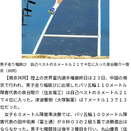
男子走り幅跳び 自己ベストの８メートル２１で４位に入った泉谷駿介＝南
京（共同）
【南京共同】陸上の世界室内選手権最終日は２３日、中国の南
京で行われ、男子走り幅跳びに出場したパリ五輪１１０メートル
障害代表の泉谷駿介（住友電工）は自己ベストの８メートル２１
で４位に入った。津波響樹（大塚製薬）は７メートル１３で１３
位だった。
女子６０メートル障害準決勝では、パリ五輪１００メートル障
害代表の田中佑美（富士通）が８秒０３の２組５着で決勝進出は
ならなかった。男子七種競技は後半３種目を行い、丸山優真（住