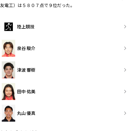
友電工）は５８０７点で９位だった。
陸上競技
泉谷 駿介
津波 響樹
田中 佑美
丸山 優真