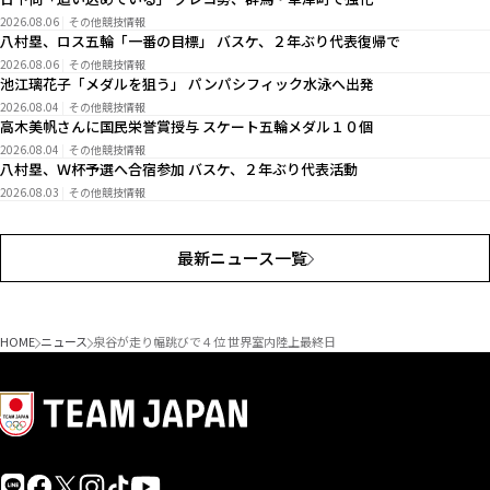
2026.08.06
その他競技情報
八村塁、ロス五輪「一番の目標」 バスケ、２年ぶり代表復帰で
2026.08.06
その他競技情報
池江璃花子「メダルを狙う」 パンパシフィック水泳へ出発
2026.08.04
その他競技情報
高木美帆さんに国民栄誉賞授与 スケート五輪メダル１０個
2026.08.04
その他競技情報
八村塁、Ｗ杯予選へ合宿参加 バスケ、２年ぶり代表活動
2026.08.03
その他競技情報
最新ニュース一覧
HOME
ニュース
泉谷が走り幅跳びで４位 世界室内陸上最終日