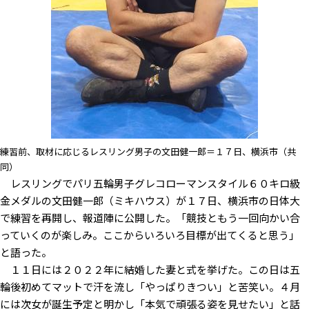
練習前、取材に応じるレスリング男子の文田健一郎＝１７日、横浜市（共
同）
レスリングでパリ五輪男子グレコローマンスタイル６０キロ級
金メダルの文田健一郎（ミキハウス）が１７日、横浜市の日体大
で練習を再開し、報道陣に公開した。「競技ともう一回向かい合
っていくのが楽しみ。ここからいろいろ目標が出てくると思う」
と語った。
１１日には２０２２年に結婚した妻と式を挙げた。この日は五
輪後初めてマットで汗を流し「やっぱりきつい」と苦笑い。４月
には次女が誕生予定と明かし「本気で頑張る姿を見せたい」と話