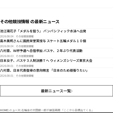
その他競技情報 の最新ニュース
池江璃花子「メダルを狙う」 パンパシフィック水泳へ出発
2026.08.04
その他競技情報
高木美帆さんに国民栄誉賞授与 スケート五輪メダル１０個
2026.08.04
その他競技情報
八村塁、Ｗ杯予選へ合宿参加 バスケ、２年ぶり代表活動
2026.08.03
その他競技情報
日本女子、バスケ３人制決勝Ｔへ ウィメンズシリーズ東京大会
2026.08.01
その他競技情報
八村塁、日本代表復帰の意向明言 「日本のため頑張りたい」
2026.08.01
その他競技情報
最新ニュース一覧
HOME
ニュース
五輪金の文田健一郎が練習再開 「ここから目標出てくる」