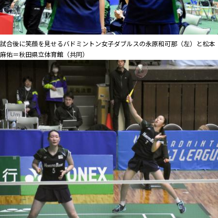
試合後に笑顔を見せるバドミントン女子ダブルスの永原和可那（左）と松本
麻佑＝秋田県立体育館（共同）