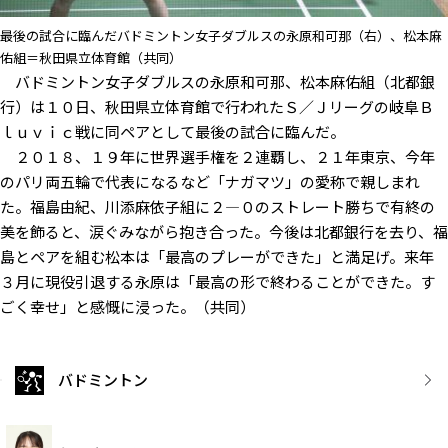
最後の試合に臨んだバドミントン女子ダブルスの永原和可那（右）、松本麻
佑組＝秋田県立体育館（共同）
バドミントン女子ダブルスの永原和可那、松本麻佑組（北都銀
行）は１０日、秋田県立体育館で行われたＳ／Ｊリーグの岐阜Ｂ
ｌｕｖｉｃ戦に同ペアとして最後の試合に臨んだ。
２０１８、１９年に世界選手権を２連覇し、２１年東京、今年
のパリ両五輪で代表になるなど「ナガマツ」の愛称で親しまれ
た。福島由紀、川添麻依子組に２―０のストレート勝ちで有終の
美を飾ると、涙ぐみながら抱き合った。今後は北都銀行を去り、福
島とペアを組む松本は「最高のプレーができた」と満足げ。来年
３月に現役引退する永原は「最高の形で終わることができた。す
ごく幸せ」と感慨に浸った。（共同）
バドミントン