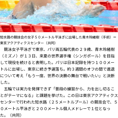
短水路の競技会の女子５０メートル平泳ぎに出場した青木玲緒樹（手前）＝
東京アクアティクスセンター（共同）
競泳女子平泳ぎで東京、パリ両五輪代表の２９歳、青木玲緒樹
（ミズノ）が１３日、来夏の世界選手権（シンガポール）を目指
して現役を続けると表明した。パリは日本記録を持つ１００メー
トルに出場し、東京に続き予選落ち。約３週間のオフの間で進退
について考え「もう一度、世界の決勝の舞台で戦いたい」と決断
した。
五輪では実力を発揮できず「普段の練習から、力を出し切るこ
とがテーマになる」と課題を挙げた。この日は東京アクアティクス
センターで行われた短水路（２５メートルプール）の競技会で、５
０メートル平泳ぎと２００メートル個人メドレーで１位となっ
た。（共同）