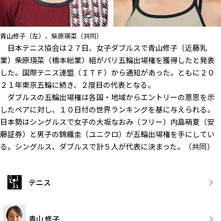
青山修子（左）、柴原瑛菜（共同）
日本テニス協会は２７日、女子ダブルスで青山修子（近藤乳
業）柴原瑛菜（橋本総業）組がパリ五輪出場権を獲得したと発表
した。国際テニス連盟（ＩＴＦ）から通知があった。ともに２０
２１年東京五輪に続き、２度目の代表となる。
ダブルスの五輪出場権は各国・地域からエントリーの意思を示
したペアに対し、１０日付の世界ランキングを基に与えられる。
日本勢はシングルスで女子の大坂なおみ（フリー）内島萌夏（安
藤証券）と男子の錦織圭（ユニクロ）が五輪出場権を手にしてい
る。シングルス、ダブルスで計５人が代表に決まった。（共同）
テニス
青山 修子