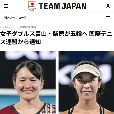
MENU ─ ニュース
2024.06.27
その他競技情報
女子ダブルス青山・柴原が五輪へ 国際テニ
ス連盟から通知