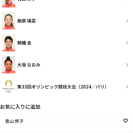
柴原 瑛菜
錦織 圭
大坂 なおみ
第33回オリンピック競技大会（2024／パリ）
お気に入りに追加
青山 修子