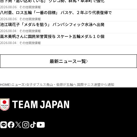
日下尚「追い込めている」 グレコ勢、群馬・草津町で強化
2026.08.06
その他競技情報
八村塁、ロス五輪「一番の目標」 バスケ、２年ぶり代表復帰で
2026.08.06
その他競技情報
池江璃花子「メダルを狙う」 パンパシフィック水泳へ出発
2026.08.04
その他競技情報
高木美帆さんに国民栄誉賞授与 スケート五輪メダル１０個
2026.08.04
その他競技情報
最新ニュース一覧
HOME
ニュース
女子ダブルス青山・柴原が五輪へ 国際テニス連盟から通知