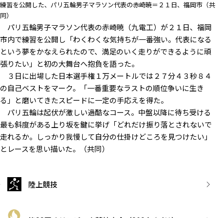
練習を公開した、パリ五輪男子マラソン代表の赤崎暁＝２１日、福岡市（共
同）
パリ五輪男子マラソン代表の赤崎暁（九電工）が２１日、福岡
市内で練習を公開し「わくわくな気持ちが一番強い。代表になる
という夢をかなえられたので、満足のいく走りができるように頑
張りたい」と初の大舞台へ抱負を語った。
３日に出場した日本選手権１万メートルでは２７分４３秒８４
の自己ベストをマーク。「一番重要なラストの順位争いに生き
る」と磨いてきたスピードに一定の手応えを得た。
パリ五輪は起伏が激しい過酷なコース。中盤以降に待ち受ける
最も斜度がある上り坂を鍵に挙げ「どれだけ振り落とされないで
走れるか。しっかり我慢して自分の仕掛けどころを見つけたい」
とレースを思い描いた。（共同）
陸上競技