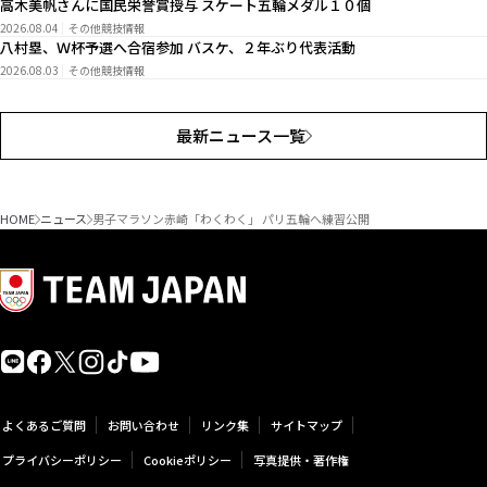
高木美帆さんに国民栄誉賞授与 スケート五輪メダル１０個
2026.08.04
その他競技情報
八村塁、Ｗ杯予選へ合宿参加 バスケ、２年ぶり代表活動
2026.08.03
その他競技情報
最新ニュース一覧
HOME
ニュース
男子マラソン赤崎「わくわく」 パリ五輪へ練習公開
よくあるご質問
お問い合わせ
リンク集
サイトマップ
プライバシーポリシー
Cookieポリシー
写真提供・著作権