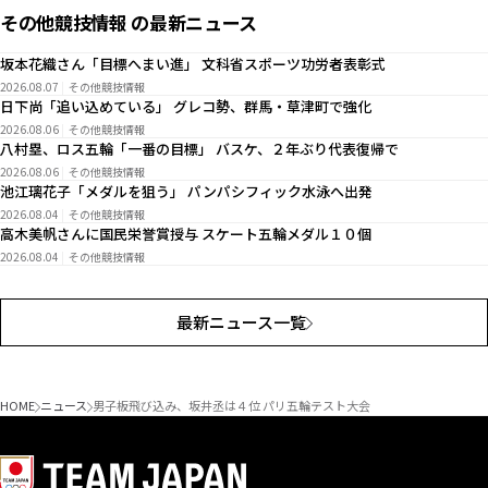
その他競技情報 の最新ニュース
坂本花織さん「目標へまい進」 文科省スポーツ功労者表彰式
2026.08.07
その他競技情報
日下尚「追い込めている」 グレコ勢、群馬・草津町で強化
2026.08.06
その他競技情報
八村塁、ロス五輪「一番の目標」 バスケ、２年ぶり代表復帰で
2026.08.06
その他競技情報
池江璃花子「メダルを狙う」 パンパシフィック水泳へ出発
2026.08.04
その他競技情報
高木美帆さんに国民栄誉賞授与 スケート五輪メダル１０個
2026.08.04
その他競技情報
最新ニュース一覧
HOME
ニュース
男子板飛び込み、坂井丞は４位 パリ五輪テスト大会