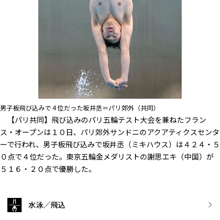
男子板飛び込みで４位だった坂井丞＝パリ郊外（共同）
【パリ共同】飛び込みのパリ五輪テスト大会を兼ねたフラン
ス・オープンは１０日、パリ郊外サンドニのアクアティクスセンタ
ーで行われ、男子板飛び込みで坂井丞（ミキハウス）は４２４・５
０点で４位だった。東京五輪金メダリストの謝思エキ（中国）が
５１６・２０点で優勝した。
水泳／飛込