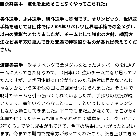
■永井選手「進化を止めることなくやってこられた」
――善斗選手、永井選手、暁斗選手に質問です。オリンピック、世界選
手権を通じては団体では2009年リベレツ世界選手権での金メダル
以来の表彰台となりましたが、チームとして強化の方針、練習方
法など長年取り組んできた変遷で特徴的なものがあれば教えてくだ
さい。
渡部善選手
僕はリベレツで金メダルをとったメンバーの後にAチ
ームに入ってきた身なので、（日本は）強いチームだなと思ってい
たんですが、いざ団体戦に自分が出てみたら絶対に届かないんじ
ゃないかという差を他の国に毎回見せつけられました。その中で
暁斗がチームを引っ張ってくれていましたが、手探りの状況が続
いていて、毎年いろいろなことにコーチといっしょにチャレンジ
しながら過ごしてきました。平昌でもまだ届かなくて、そこから4
年間かけてまたチームも個人もそれぞれで模索をして、やっとここ
2年くらいで少し成果が出てきて、今回の結果につながったと思い
ます。今までの期間で先輩方が教えてくれたこと、築き上げてきた