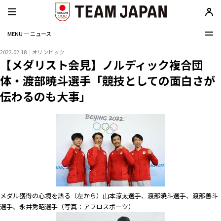
MENU ─ ニュース
2022.02.18
オリンピック
【メダリスト会見】ノルディック複合団
体・渡部暁斗選手「競技としての面白さが
伝わるのも大事」
メダル獲得の心境を語る（左から）山本涼太選手、渡部暁斗選手、渡部善斗
選手、永井秀昭選手（写真：アフロスポーツ）