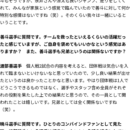
斗もそうですが、永井さんや涼太も良いジャンプ、走りをしてく
れて、みんなが家族という感覚で臨んでいたので善斗に対して何か
特別な感情はないですね（笑）。そのくらい我々は一緒にいると
いうことです。
――善斗選手に質問です。チームを救ったといえるくらいの活躍だっ
たと感じていますが、ご自身を褒めてもいいかなという感覚はあ
りますか？ また、善斗選手も兄弟というのは関係ないですか？
渡部善選手
個人戦2試合の内容を考えると、団体戦は気合いを入
れて臨まないといけないなと思っていたので、少し良い結果が出せ
たというのは良かったことかなと思います。やはり団体戦は1人で
どうこうできるものではなく、選手やスタッフ含め全員がそれぞ
れの役割を果たした上での結果だと思うので、その一員として関
われたことは嬉しいです。兄弟としては全く関係ないですね
（笑）。
――暁斗選手に質問です。ひとりのコンバインドファンとして見た