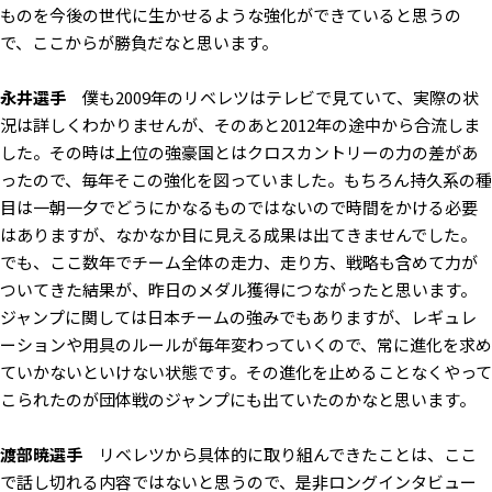
ものを今後の世代に生かせるような強化ができていると思うの
で、ここからが勝負だなと思います。
永井選手
僕も2009年のリベレツはテレビで見ていて、実際の状
況は詳しくわかりませんが、そのあと2012年の途中から合流しま
した。その時は上位の強豪国とはクロスカントリーの力の差があ
ったので、毎年そこの強化を図っていました。もちろん持久系の種
目は一朝一夕でどうにかなるものではないので時間をかける必要
はありますが、なかなか目に見える成果は出てきませんでした。
でも、ここ数年でチーム全体の走力、走り方、戦略も含めて力が
ついてきた結果が、昨日のメダル獲得につながったと思います。
ジャンプに関しては日本チームの強みでもありますが、レギュレ
ーションや用具のルールが毎年変わっていくので、常に進化を求め
ていかないといけない状態です。その進化を止めることなくやって
こられたのが団体戦のジャンプにも出ていたのかなと思います。
渡部暁選手
リベレツから具体的に取り組んできたことは、ここ
で話し切れる内容ではないと思うので、是非ロングインタビュー