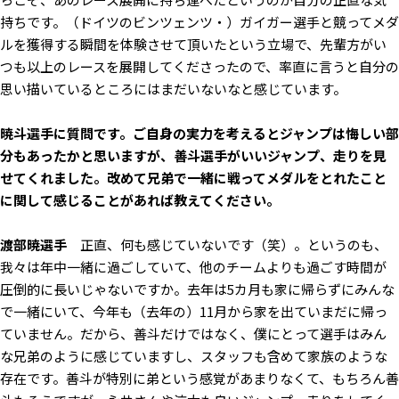
持ちです。（ドイツのビンツェンツ・）ガイガー選手と競ってメダ
ルを獲得する瞬間を体験させて頂いたという立場で、先輩方がい
つも以上のレースを展開してくださったので、率直に言うと自分の
思い描いているところにはまだいないなと感じています。
――暁斗選手に質問です。ご自身の実力を考えるとジャンプは悔しい部
分もあったかと思いますが、善斗選手がいいジャンプ、走りを見
せてくれました。改めて兄弟で一緒に戦ってメダルをとれたこと
に関して感じることがあれば教えてください。
渡部暁選手
正直、何も感じていないです（笑）。というのも、
我々は年中一緒に過ごしていて、他のチームよりも過ごす時間が
圧倒的に長いじゃないですか。去年は5カ月も家に帰らずにみんな
で一緒にいて、今年も（去年の）11月から家を出ていまだに帰っ
ていません。だから、善斗だけではなく、僕にとって選手はみん
な兄弟のように感じていますし、スタッフも含めて家族のような
存在です。善斗が特別に弟という感覚があまりなくて、もちろん善