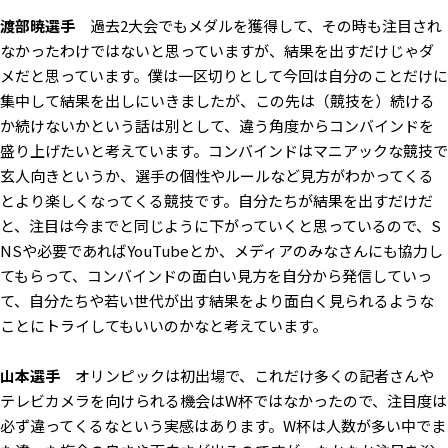
渡部暁選手
過去2大会でもメダルを獲得して、その時も注目され
なかったわけではないと思っていますが、結果を出すだけじゃダ
メだと思っています。僕は一区切りとして今回は自分のことだけに
集中して結果を出しにいきましたが、この先は（競技を）続ける
か続けないかという話は別として、違う角度からコンバインドを
盛り上げたいと考えています。コンバインドはマニアックな競技で
玄人向きというか、選手の個性やルールなど見方がわかってくる
とより楽しくなってくる競技です。自分たちが結果を出すだけだ
と、注目は今までと同じように下がっていくと思っているので、S
NSや必要であればYouTubeとか、メディアのみなさんにも協力し
てもらって、コンバインドの面白い見方を自分から発信していっ
て、自分たちや若い世代が出す結果をより面白く見られるような
ことにトライしてもいいのかなと考えています。
山本選手
オリンピックは初出場で、これだけ多くの記者さんや
テレビカメラを向けられる機会はW杯ではなかったので、注目度は
必ず違ってくるなという実感はあります。W杯は人数が多い中でま