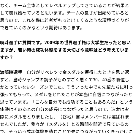
なく、チーム全体としてレベルアップしてきていることが結果と
して表れ始めていると思います。チームの良さが出始めていると
思うので、これを機に若者がもっと出てくるような環境づくりが
できていくのかなという期待はあります。
――暁斗選手に質問です。2009年の世界選手権は大学生だったと思い
ますが、若い時の成功体験をする大切さや意味はどう考えていま
すか？
渡部暁選手
自分がリベレツで金メダルを獲得したときを思い返
すと、当時ジャンプの調子がものすごく悪くて30、40番の順位し
かとっていないシーズンでした。そういった中でも先輩たちに引っ
張ってもらって、メダルをとれたことが本当に自信につながったと
思っています。「こんな自分でも成功することもあるんだ」という
体験はそのあとの自分の成長につながったと思うので、涼太は実
際にメダルをとりましたし、（谷地）宙はメンバーには選ばれま
せんでしたが、我々が（メダルを）とる瞬間を間近で見ているの
で、そういう成功体験を積むことで先につながっていくきっかけに