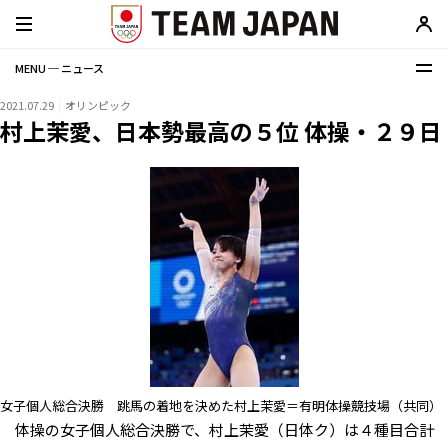
MENU ─ ニュース
2021.07.29
オリンピック
村上茉愛、日本勢最高の５位 体操・２９日
女子個人総合決勝 跳馬の着地を決めた村上茉愛＝有明体操競技場（共同）
体操の女子個人総合決勝で、村上茉愛（日体ク）は４種目合計