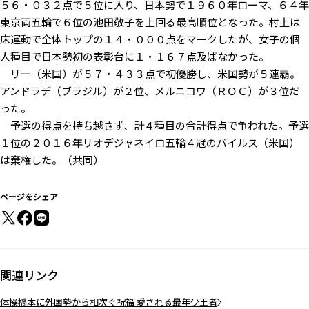
５６・０３２点で５位に入り、日本勢で１９６０年ローマ、６４年
東京両五輪で６位の池田敬子を上回る最高順位となった。村上は
床運動で全体トップの１４・０００点をマークしたが、女子の個
人種目で日本勢初の表彰台に１・１６７点及ばなかった。
リー（米国）が５７・４３３点で初優勝し、米国勢が５連覇。
アンドラデ（ブラジル）が２位、メルニコワ（ＲＯＣ）が３位だ
った。
予選の得点を持ち越さず、計４種目の合計得点で争われた。予選
１位の２０１６年リオデジャネイロ五輪４冠のバイルス（米国）
は棄権した。（共同）
ページをシェア
関連リンク
体操橋本に外国勢から相次ぐ祝福 愛される最年少王者