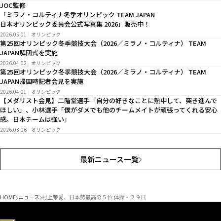
JOC監修
「ミラノ・コルティナ冬季オリンピック TEAM JAPAN
日本オリンピック委員会公式写真集 2026」販売中！
2026.05.01
オリンピック
第25回オリンピック冬季競技大会（2026／ミラノ・コルティナ） TEAM
JAPAN解団式を実施
2026.04.02
オリンピック
第25回オリンピック冬季競技大会（2026／ミラノ・コルティナ） TEAM
JAPAN帰国時記者会見を実施
2026.04.01
オリンピック
【メダリスト会見】二階堂選手「自分の好きなことに熱中して、突き進んで
ほしい」、小林選手「僕がダメでも他のチームメイトが頑張ってくれる安心
感。日本チームは強い」
2026.03.06
オリンピック
最新ニュース一覧
HOME
ニュース
村上茉愛、日本勢最高の５位 体操・２９日