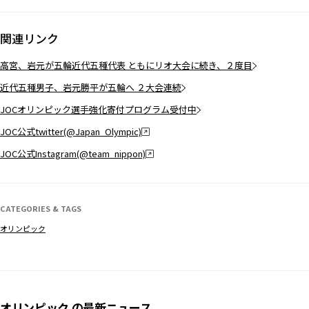
関連リンク
高宮、岩元が五輪近代五種代表 ともにリオ大会に続き、２度目
近代五種男子、岩元勝平が五輪へ ２大会連続
JOCオリンピック選手強化寄付プログラム受付中
JOC公式twitter(@Japan_Olympic)
JOC公式Instagram(@team_nippon)
CATEGORIES & TAGS
オリンピック
オリンピック の最新ニュース