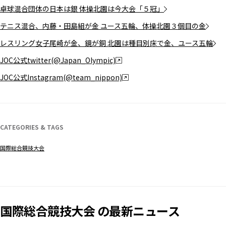
卓球混合団体の日本は銀 体操北園は今大会「５冠」
テニス混合、内藤・田島組が金 ユース五輪、体操北園３個目の金
レスリング女子尾崎が金、鏡が銅 北園は種目別床で金、ユース五輪
JOC公式twitter(@Japan_Olympic)
JOC公式Instagram(@team_nippon)
CATEGORIES & TAGS
国際総合競技大会
国際総合競技大会 の最新ニュース