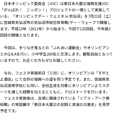
日本オリンピック委員会（JOC）は東日本大震災復興支援JOC
「がんばれ！ ニッポン！」プロジェクトの一環として実施して
いる、「オリンピックデー・フェスタ in 気仙沼」を7月21日（土）
に宮城県気仙沼市の気仙沼市総合体育館/ケー・ウェーブで開催し
ます。平成23年（2011年）から始まり、今回で125回目、今年度3
回目の開催となります。
今回は、手つなぎ鬼などの「ふれあい運動会」やオリンピアン
とのQ＆Aを行い、小中学生200名と交流します。観覧自由となって
いますので、お近くの方もぜひお越しください。
なお、フェスタ実施前日（7/20）に、オリンピアンは「すがと
よ酒店」にて女将の復興への道を伺う予定です。また、宮城県気
仙沼高等学校にも伺い、全校生徒を対象にオリンピアンよりスポ
ーツを通じた経験を伝えるとともに、クロストークを行います。
フェスタ実施後は、会場に隣接されている「リアス・アーク美
術館」の常設展示「東日本大震災の記録と津波の災害史」を見学
予定です。