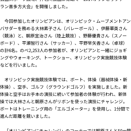
ラン喜多方大会」を開催しました。
今回参加したオリンピアンは、オリンピック・ムーブメントアン
バサダーを務める大林素子さん（バレーボール）、伊藤華英さん
（競泳）と、朝原宜治さん（陸上競技）、野藤優貴さん（スノー
ボード）、平瀬智行さん（サッカー）、平野早矢香さん（卓球）
の計6名。のべ2,253人の参加者が、オリンピアンと一緒にジョギ
ングやウォーキング、トークショー、オリンピック実施競技体験
などを行いました。
オリンピック実施競技体験では、ボート、体操（器械体操・新
体操）、空手、ゴルフ（グラウンドゴルフ）を実施しました。新
体操と空手はお手本の演技に続いて参加者の体験が行われ、新体
操では大林さんと朝原さんがリボンを使った演技にチャレンジ。
ボートはトレーニング用の「エルゴメーター」を使用し、1分間で
進んだ距離を競いました。
「オリンピアンにチャレンジ」のコーナーでは朝原さんと50m競