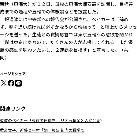
茉秋（東海大）が１２日、母校の東海大浦安高を訪問し、目標達
成までの過程や五輪での体験談などを披露した。
報道陣には中等部への報告会が公開され、ベイカーは「諦め
ず、夢を追い続ければ必ずかなうから頑張って」と壇上からメッセ
ージを送った。生徒との質疑応答では東京五輪への意欲を聞かれ
「僕は東京出身なので、たくさんの人が応援してくれる。また優
勝の感動を味わいたいし、２連覇を目指す」と宣言した。（共
同）
ページをシェア
関連リンク
柔道のベイカー「東京で連覇を」 リオ五輪金３人が会見
柔道女子、近藤と中村「銅」報告 都内の職場で