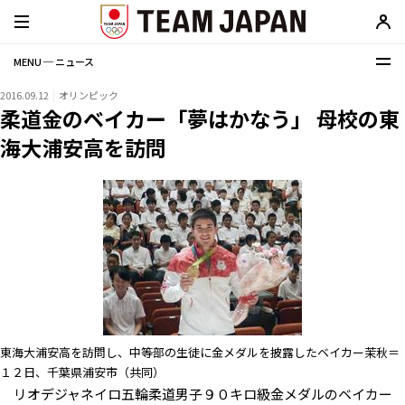
MENU ─ ニュース
2016.09.12
オリンピック
柔道金のベイカー「夢はかなう」 母校の東
海大浦安高を訪問
東海大浦安高を訪問し、中等部の生徒に金メダルを披露したベイカー茉秋＝
１２日、千葉県浦安市（共同）
リオデジャネイロ五輪柔道男子９０キロ級金メダルのベイカー