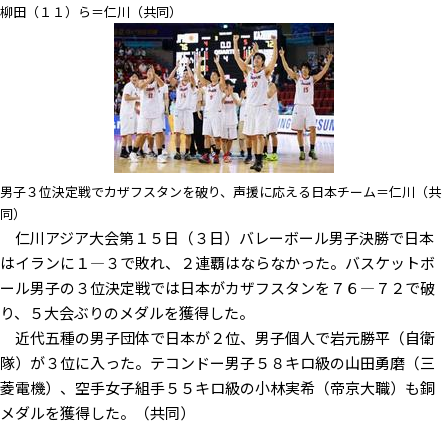
柳田（１１）ら＝仁川（共同）
男子３位決定戦でカザフスタンを破り、声援に応える日本チーム＝仁川（共
同）
仁川アジア大会第１５日（３日）バレーボール男子決勝で日本
はイランに１―３で敗れ、２連覇はならなかった。バスケットボ
ール男子の３位決定戦では日本がカザフスタンを７６―７２で破
り、５大会ぶりのメダルを獲得した。
近代五種の男子団体で日本が２位、男子個人で岩元勝平（自衛
隊）が３位に入った。テコンドー男子５８キロ級の山田勇磨（三
菱電機）、空手女子組手５５キロ級の小林実希（帝京大職）も銅
メダルを獲得した。（共同）