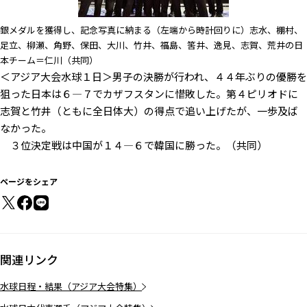
銀メダルを獲得し、記念写真に納まる（左端から時計回りに）志水、棚村、
足立、柳瀬、角野、保田、大川、竹井、福島、筈井、逸見、志賀、荒井の日
本チーム＝仁川（共同）
＜アジア大会水球１日＞男子の決勝が行われ、４４年ぶりの優勝を
狙った日本は６―７でカザフスタンに惜敗した。第４ピリオドに
志賀と竹井（ともに全日体大）の得点で追い上げたが、一歩及ば
なかった。
３位決定戦は中国が１４―６で韓国に勝った。（共同）
ページをシェア
関連リンク
水球日程・結果（アジア大会特集）