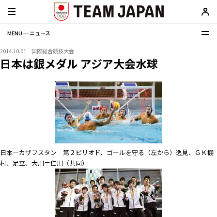
MENU ─ ニュース
2014.10.01
国際総合競技大会
日本は銀メダル アジア大会水球
日本―カザフスタン 第２ピリオド、ゴールを守る（左から）逸見、ＧＫ棚
村、足立、大川＝仁川（共同）