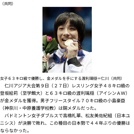
（共同）
女子６３キロ級で優勝し、金メダルを手にする渡利璃穏＝仁川（共同）
仁川アジア大会第９日（２７日）レスリング女子４８キロ級の
登坂絵莉（至学館大）と６３キロ級の渡利璃穏（アイシンＡＷ）
が金メダルを獲得。男子フリースタイル７０キロ級の小島豪臣
（神奈川・中原養護学校教）は銅メダルだった。
バドミントン女子ダブルスで高橋礼華、松友美佐紀組（日本ユ
ニシス）が決勝で敗れ、この種目の日本勢で４４年ぶりの優勝は
ならなかった。