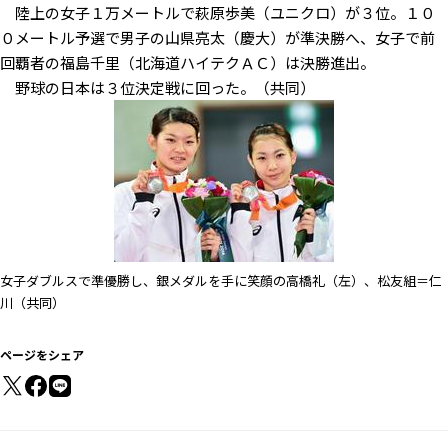
陸上の女子１万メートルで萩原歩美（ユニクロ）が３位。１０
０メートル予選で男子の山県亮太（慶大）が準決勝へ、女子で前
回覇者の福島千里（北海道ハイテクＡＣ）は決勝進出。
野球の日本は３位決定戦に回った。（共同）
女子ダブルスで準優勝し、銀メダルを手に笑顔の高橋礼（左）、松友組＝仁
川（共同）
ページをシェア