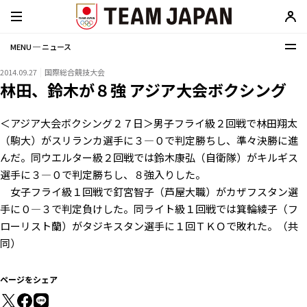
MENU ─ ニュース
2014.09.27
国際総合競技大会
林田、鈴木が８強 アジア大会ボクシング
＜アジア大会ボクシング２７日＞男子フライ級２回戦で林田翔太
（駒大）がスリランカ選手に３―０で判定勝ちし、準々決勝に進
んだ。同ウエルター級２回戦では鈴木康弘（自衛隊）がキルギス
選手に３―０で判定勝ちし、８強入りした。
女子フライ級１回戦で釘宮智子（芦屋大職）がカザフスタン選
手に０―３で判定負けした。同ライト級１回戦では箕輪綾子（フ
ローリスト蘭）がタジキスタン選手に１回ＴＫＯで敗れた。（共
同）
ページをシェア