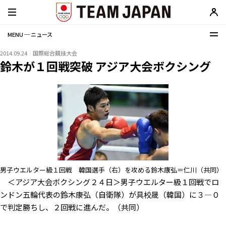
MENU ─ ニュース
2014.09.24
国際総合競技大会
鈴木が１回戦突破 アジア大会ボクシング
男子ウエルター級１回戦 韓国選手（右）を攻める鈴木康弘＝仁川（共同）
＜アジア大会ボクシング２４日＞男子ウエルター級１回戦でロ
ンドン五輪代表の鈴木康弘（自衛隊）が具校晟（韓国）に３―０
で判定勝ちし、２回戦に進んだ。（共同）