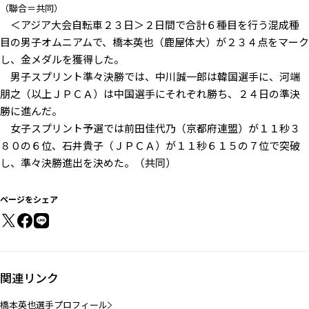
（聯合＝共同）
＜アジア大会自転車２３日＞２日間で合計６種目を行う混成種
目の男子オムニアムで、橋本英也（鹿屋体大）が２３４点をマーク
し、金メダルを獲得した。
男子スプリント準々決勝では、中川誠一郎は韓国選手に、河端
朋之（以上ＪＰＣＡ）は中国選手にそれぞれ勝ち、２４日の準決
勝に進んだ。
女子スプリント予選では前田佳代乃（京都府連盟）が１１秒３
８０の６位、石井貴子（ＪＰＣＡ）が１１秒６１５の７位で突破
し、準々決勝進出を決めた。（共同）
ページをシェア
関連リンク
橋本英也選手プロフィール