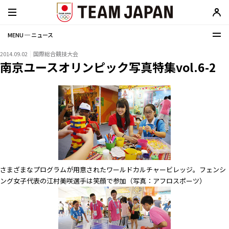
MENU ─ ニュース
2014.09.02
国際総合競技大会
南京ユースオリンピック写真特集vol.6-2
さまざまなプログラムが用意されたワールドカルチャービレッジ。フェンシ
ング女子代表の江村美咲選手は笑顔で参加（写真：アフロスポーツ）