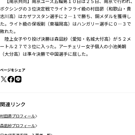
【南京共同】南京ユース五輪第１０日は２５日、南京で行われ、
ボクシングの３位決定戦でライトフライ級の村田昴（和歌山・貴
志川高）はカザフスタン選手に２―１で勝ち、銅メダルを獲得し
た。ライト級の保坂剛（東福岡高）はハンガリー選手に０―３で
敗れた。
陸上女子やり投げ決勝は森凪紗（愛知・名城大付高）が５２メ
ートル２７で３位に入った。アーチェリー女子個人の小池美朝
（大分高）は準々決勝で中国選手に屈した。
ページをシェア
関連リンク
村田昴プロフィール
森凪紗プロフィール