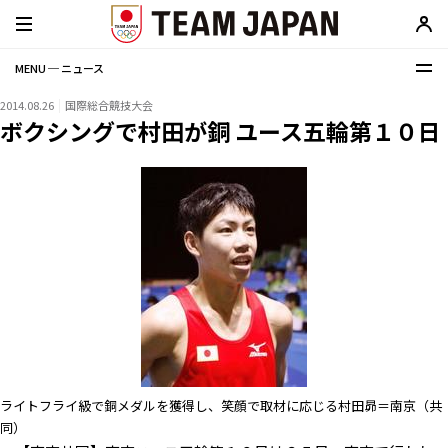
MENU ─ ニュース
2014.08.26
国際総合競技大会
ボクシングで村田が銅 ユース五輪第１０日
ライトフライ級で銅メダルを獲得し、笑顔で取材に応じる村田昴＝南京（共
同）