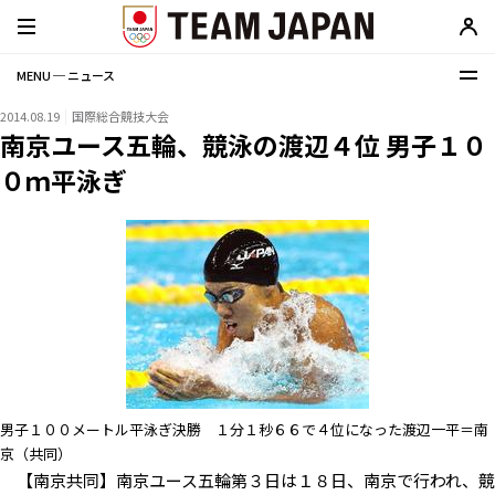
MENU ─ ニュース
2014.08.19
国際総合競技大会
南京ユース五輪、競泳の渡辺４位 男子１０
０ｍ平泳ぎ
男子１００メートル平泳ぎ決勝 １分１秒６６で４位になった渡辺一平＝南
京（共同）
【南京共同】南京ユース五輪第３日は１８日、南京で行われ、競