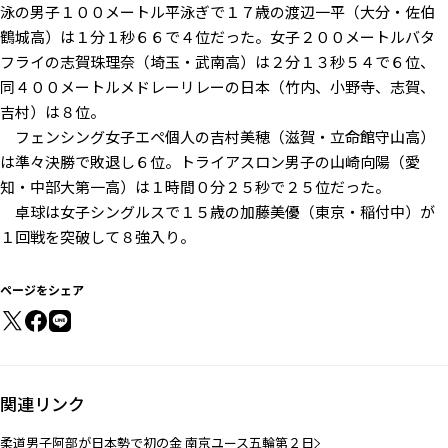
泳の男子１００メートル平泳ぎで１７歳の渡辺一平（大分・佐伯
鶴城高）は１分１秒６６で４位だった。女子２００メートルバタ
フライの志賀珠理奈（埼玉・武南高）は２分１３秒５４で６位、
同４００メートルメドレーリレーの日本（竹内、小野寺、志賀、
吉村）は８位。
フェンシング女子エペ個人の吉村美穂（滋賀・立命館守山高）
は準々決勝で敗退し６位。トライアスロン男子の山崎向陽（愛
知・中部大第一高）は１時間０分２５秒で２５位だった。
卓球は女子シングルスで１５歳の加藤美優（東京・稲付中）が
１回戦を突破して８強入り。
ページをシェア
関連リンク
柔道男子阿部が日本勢で初の金 南京ユース五輪第２日