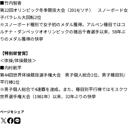
■竹内智香
第22回オリンピック冬季競技大会（2014/ソチ） スノーボード女
子パラレル大回転2位
※スノーボード種別で女子初のメダル獲得。アルペン種目ではコ
ルチナ・ダンペッツオオリンピックの猪谷千春選手以来、58年ぶ
りのメダル獲得の快挙
【特別栄誉賞】
＜体操/体操競技＞
■内村航平
第44回世界体操競技選手権大会 男子個人総合1位、男子種目別/
平行棒1位
※男子個人総合で4連覇を達成。また、種目別平行棒ではモスクワ
世界選手権大会（1981年）以来、32年ぶりの快挙
ページをシェア