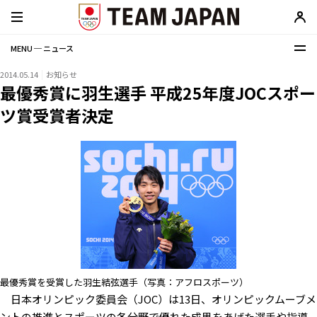
MENU ─ ニュース
2014.05.14
お知らせ
最優秀賞に羽生選手 平成25年度JOCスポー
ツ賞受賞者決定
最優秀賞を受賞した羽生結弦選手（写真：アフロスポーツ）
日本オリンピック委員会（JOC）は13日、オリンピックムーブメ
ントの推進とスポーツの各分野で優れた成果をあげた選手や指導