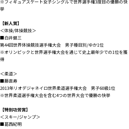
※フィギュアスケート女子シングルで世界選手権3度目の優勝の快
挙
【新人賞】
＜体操/体操競技＞
■白井健三
第44回世界体操競技選手権大会 男子種目別/ゆか1位
※オリンピックと世界選手権大会を通じて史上最年少での1位を獲
得
＜柔道＞
■藤直寿
2013年リオデジャネイロ世界柔道選手権大会 男子60級1位
※世界柔道選手権大会を含む4つの世界大会で優勝の快挙
【特別功労賞】
＜スキー/ジャンプ＞
■葛西紀明