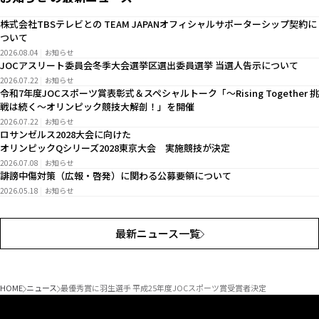
株式会社TBSテレビとの TEAM JAPANオフィシャルサポーターシップ契約に
ついて
2026.08.04
お知らせ
JOCアスリート委員会冬季大会選挙区選出委員選挙 当選人告示について
2026.07.22
お知らせ
令和7年度JOCスポーツ賞表彰式＆スペシャルトーク「～Rising Together 挑
戦は続く～オリンピック競技大解剖！」を開催
2026.07.22
お知らせ
ロサンゼルス2028大会に向けた
オリンピックQシリーズ2028東京大会 実施競技が決定
2026.07.08
お知らせ
誹謗中傷対策（広報・啓発）に関わる公募要領について
2026.05.18
お知らせ
最新ニュース一覧
HOME
ニュース
最優秀賞に羽生選手 平成25年度JOCスポーツ賞受賞者決定