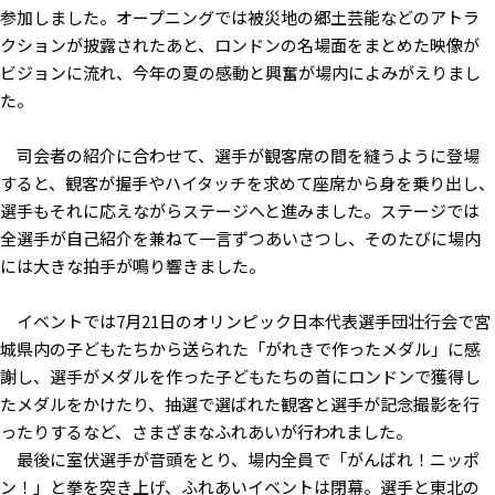
参加しました。オープニングでは被災地の郷土芸能などのアトラ
クションが披露されたあと、ロンドンの名場面をまとめた映像が
ビジョンに流れ、今年の夏の感動と興奮が場内によみがえりまし
た。
司会者の紹介に合わせて、選手が観客席の間を縫うように登場
すると、観客が握手やハイタッチを求めて座席から身を乗り出し、
選手もそれに応えながらステージへと進みました。ステージでは
全選手が自己紹介を兼ねて一言ずつあいさつし、そのたびに場内
には大きな拍手が鳴り響きました。
イベントでは7月21日のオリンピック日本代表選手団壮行会で宮
城県内の子どもたちから送られた「がれきで作ったメダル」に感
謝し、選手がメダルを作った子どもたちの首にロンドンで獲得し
たメダルをかけたり、抽選で選ばれた観客と選手が記念撮影を行
ったりするなど、さまざまなふれあいが行われました。
最後に室伏選手が音頭をとり、場内全員で「がんばれ！ニッポ
ン！」と拳を突き上げ、ふれあいイベントは閉幕。選手と東北の