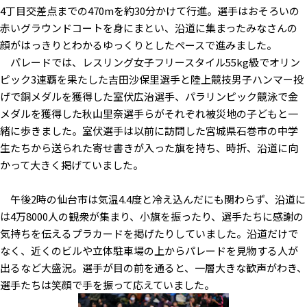
4丁目交差点までの470mを約30分かけて行進。選手はおそろいの
赤いグラウンドコートを身にまとい、沿道に集まったみなさんの
顔がはっきりとわかるゆっくりとしたペースで進みました。
パレードでは、レスリング女子フリースタイル55kg級でオリン
ピック3連覇を果たした吉田沙保里選手と陸上競技男子ハンマー投
げで銅メダルを獲得した室伏広治選手、パラリンピック競泳で金
メダルを獲得した秋山里奈選手らがそれぞれ被災地の子どもと一
緒に歩きました。室伏選手は以前に訪問した宮城県石巻市の中学
生たちから送られた寄せ書きが入った旗を持ち、時折、沿道に向
かって大きく掲げていました。
午後2時の仙台市は気温4.4度と冷え込んだにも関わらず、沿道に
は4万8000人の観衆が集まり、小旗を振ったり、選手たちに感謝の
気持ちを伝えるプラカードを掲げたりしていました。沿道だけで
なく、近くのビルや立体駐車場の上からパレードを見物する人が
出るなど大盛況。選手が目の前を通ると、一層大きな歓声がわき、
選手たちは笑顔で手を振って応えていました。