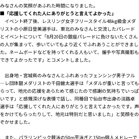
みなさんの笑顔があふれた時間になりました。
■「応援してくれた人にありがとうと言えてよかった」
イベント終了後、レスリング女子フリースタイル48kg級金メダ
リストの小原日登美選手は、東北のみなさんと交流したパレード
とイベントについて「8月20日の銀座パレードに負けないたくさん
の人が集まって、歩いていてもより近くでふれあうことができまし
た。ネームボードなどを持ってくれる人もいて、握手や写真撮影も
できてよかったです」とコメントしました。
出身地・宮城県のみなさんとふれあったフェンシング男子フル
―レ団体銀メダリストの千田健太選手は「メダルが重いと言っても
らって、地元の応援をあらためて感じたので感謝の気持ちでいっぱ
いです」と感慨深げな表情で話し、同種目で仙台市出身の淡路卓
選手は「応援してくれた人にありがとうと言えてよかったです。声
をかけてもらったりして、地元は特別だと思いました」と笑顔をの
ぞかせました。
また、パラリンピック競泳の50m平泳ぎと150m個人メドレーで