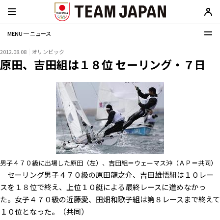
MENU ─ ニュース
2012.08.08
オリンピック
原田、吉田組は１８位 セーリング・７日
男子４７０級に出場した原田（左）、吉田組＝ウェーマス沖（ＡＰ＝共同）
セーリング男子４７０級の原田龍之介、吉田雄悟組は１０レー
スを１８位で終え、上位１０艇による最終レースに進めなかっ
た。女子４７０級の近藤愛、田畑和歌子組は第８レースまで終えて
１０位となった。（共同）