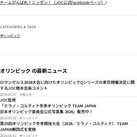
チームがんばれ！ニッポン！（JOC公式Facebookページ）
CATEGORIES & TAGS
オリンピック
オリンピック の最新ニュース
ロサンゼルス2028大会に向けたオリンピックQシリーズの東京開催決定に関
するJOC橋本会長コメント
2026.05.07
お知らせ
JOC監修
「ミラノ・コルティナ冬季オリンピック TEAM JAPAN
日本オリンピック委員会公式写真集 2026」販売中！
2026.05.01
オリンピック
第25回オリンピック冬季競技大会（2026／ミラノ・コルティナ） TEAM
JAPAN解団式を実施
2026.04.02
オリンピック