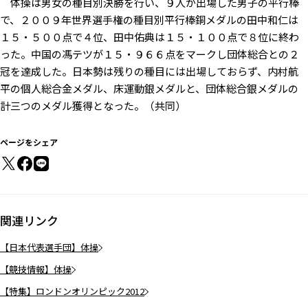
体操は男女の種目別決勝を行い、９人が出場した男子の平行棒
で、２００９年世界選手権の種目別平行棒銅メダルの田中和仁は
１５・５００点で４位、田中佑典は１５・１００点で８位に終わ
った。中国の馮テツが１５・９６６点をマークし団体総合との２
冠を達成した。日本勢は残りの種目には出場しておらず、内村航
平の個人総合金メダル、床運動銀メダルと、団体総合銀メダルの
計三つのメダル獲得となった。（共同）
ページをシェア
関連リンク
【日本代表選手団】体操
【競技情報】体操
【特集】ロンドンオリンピック2012