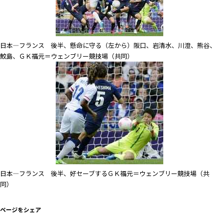
日本―フランス 後半、懸命に守る（左から）阪口、岩清水、川澄、熊谷、
鮫島、ＧＫ福元＝ウェンブリー競技場（共同）
日本―フランス 後半、好セーブするＧＫ福元＝ウェンブリー競技場（共
同）
ページをシェア