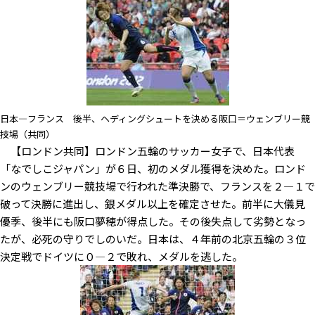
日本―フランス 後半、ヘディングシュートを決める阪口＝ウェンブリー競
技場（共同）
【ロンドン共同】ロンドン五輪のサッカー女子で、日本代表
「なでしこジャパン」が６日、初のメダル獲得を決めた。ロンド
ンのウェンブリー競技場で行われた準決勝で、フランスを２―１で
破って決勝に進出し、銀メダル以上を確定させた。前半に大儀見
優季、後半にも阪口夢穂が得点した。その後失点して劣勢となっ
たが、必死の守りでしのいだ。日本は、４年前の北京五輪の３位
決定戦でドイツに０―２で敗れ、メダルを逃した。