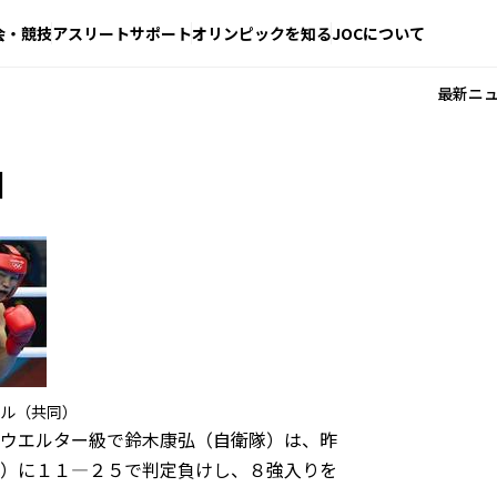
会・競技
アスリートサポート
オリンピックを知る
JOCについて
最新ニ
日
ル（共同）
ウエルター級で鈴木康弘（自衛隊）は、昨
）に１１―２５で判定負けし、８強入りを