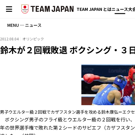
TEAM JAPAN とは
ニュース
大
MENU ─ ニュース
2012.08.04
オリンピック
鈴木が２回戦敗退 ボクシング・３
男子ウエルター級２回戦でカザフスタン選手を攻める鈴木康弘＝エクセ
ボクシング男子のフライ級とウエルター級の２回戦を行い、
年の世界選手権で敗れた第２シードのサピエフ（カザフスタン